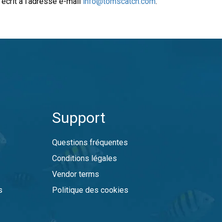
écrit à l’adresse e-mail
info@tomscatch.com
.
Support
Questions fréquentes
Conditions légales
e
Vendor terms
s
Politique des cookies