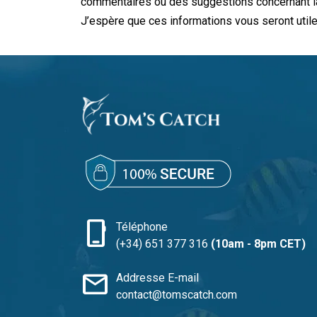
commentaires ou des suggestions concernant la 
J’espère que ces informations vous seront utile
phone_iphone
Téléphone
(+34) 651 377 316
(10am - 8pm CET)
mail
Addresse E-mail
contact@tomscatch.com