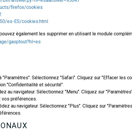
me/bin/answer.py?hl=es&answer=95647
ducts/firefox/cookies
2
.50/es-ES/cookies.html
 pouvez également les supprimer en utilisant le module complém
page/gaoptout?hl=es
 à "Paramètres". Sélectionnez "Safari". Cliquez sur "Effacer les 
n "Confidentialité et sécurité".
édez au navigateur. Sélectionnez "Menu". Cliquez sur "Paramètres"
z vos préférences.
cédez au navigateur. Sélectionnez "Plus". Cliquez sur "Paramètres
références.
TIONAUX