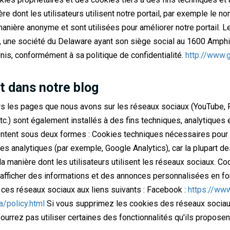
ère dont les utilisateurs utilisent notre portail, par exemple le 
anière anonyme et sont utilisées pour améliorer notre portail. L
., une société du Delaware ayant son siège social au 1600 Amphi
nis, conformément à sa politique de confidentialité.
http://www.g
t dans notre blog
vers les pages que nous avons sur les réseaux sociaux (YouTube, 
c.) sont également installés à des fins techniques, analytiques 
entent sous deux formes : Cookies techniques nécessaires pour 
s analytiques (par exemple, Google Analytics), car la plupart de
 la manière dont les utilisateurs utilisent les réseaux sociaux. C
r afficher des informations et des annonces personnalisées en f
r ces réseaux sociaux aux liens suivants : Facebook :
https://ww
/policy.html
Si vous supprimez les cookies des réseaux sociau
rrez pas utiliser certaines des fonctionnalités qu'ils proposent