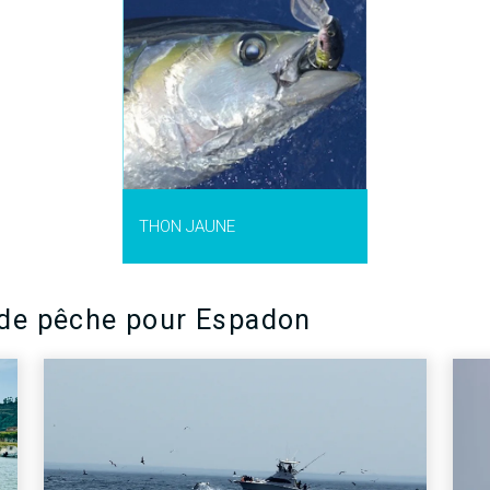
unnus albacares
)
 thon que l'on
s océans
ropicals. De
petits que le thon
hon obèse, cet
istinguer
ar ses longes
es et anales de
ense.
’INFO >
THON JAUNE
 de pêche pour Espadon