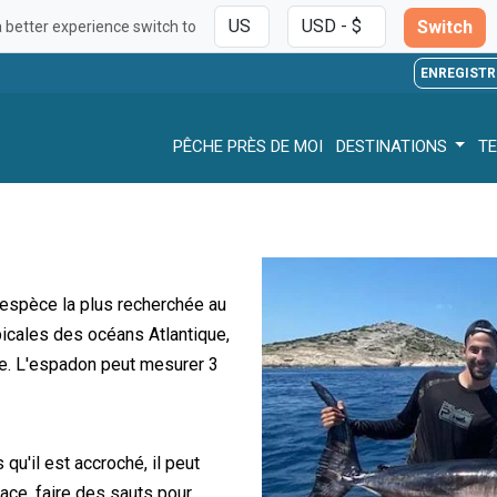
Switch
a better experience switch to
ENREGISTR
PÊCHE PRÈS DE MOI
DESTINATIONS
TE
espèce la plus recherchée au
picales des océans Atlantique,
ée. L'espadon peut mesurer 3
qu'il est accroché, il peut
face, faire des sauts pour