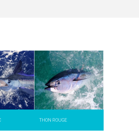
hunnus thynnus
)
ui peut peser
 record en fait
 peut cibler ces
dateurs à la
g, au spinning ou
haute mer.
’INFO >
C
THON ROUGE