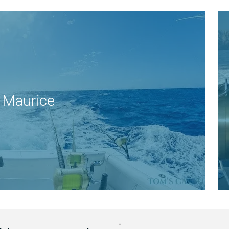
e Maurice
-