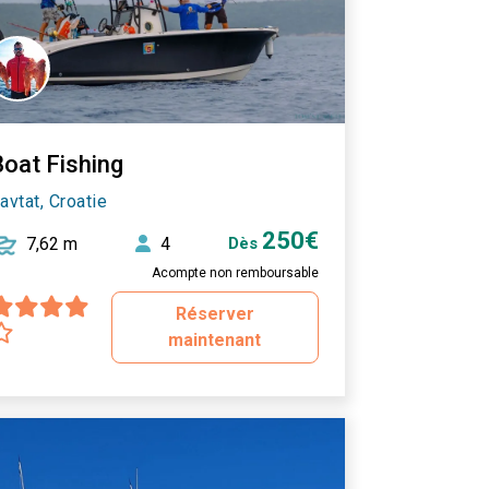
Boat Fishing
avtat, Croatie
250€
7,62 m
4
Dès
Acompte non remboursable
Réserver
maintenant