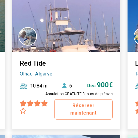
Red Tide
Olhão, Algarve
T
900€
10,84 m
6
Dès
Annulation GRATUITE 3 jours de préavis
Réserver
maintenant