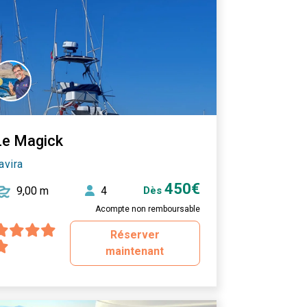
Le Magick
avira
450€
9,00 m
4
Dès
Acompte non remboursable
Réserver
maintenant