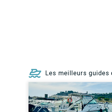
Le thon jaune (
Th
es une espèce de
retrouve dans le
subtropicals et t
dimensions plus 
rouge et que le t
espèce peut se d
inmédiatement p
nageoires dorsal
couleur jaune int
PLUS D
Les meilleurs guides