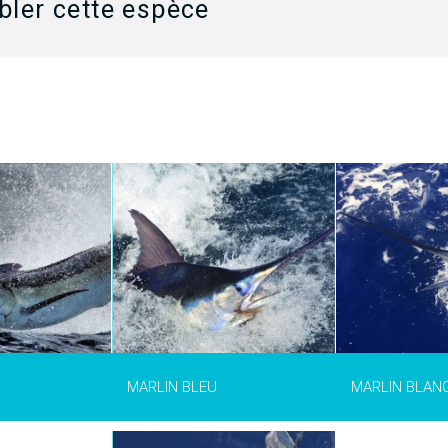
ler cette espèce
aussi nommé
Le makaire blanc ou bien marlin
Le Thon Rouge (
T
Makaira
blanc (
Kajikia albida
) est
est un poisson q
robablement le
un poisson très populaire entre
plus de 500kg. Le
ulaire entre les
les pêcheurs. Ce poisson, connu
faisait 780kg. On
sson, connu pour
pour sa lutte explosive, se nourrit
puissants dépré
, se nourrit
surtout pendant la journée de
traine, au jiggin
la journée de
calamar, poisson et poulpes. En
à la broumée en 
 et poulpes. En
haute mer, l'on cible ce
ble ce
déprédateur généralement à la
éralement à la
traine avec des leurres et avec
PLUS D
eurres et avec
des appâts naturels (bonite,
els (bonite,
maquereau...)
MARLIN BLEU
MARLIN BLAN
PLUS D’INFO >
’INFO >