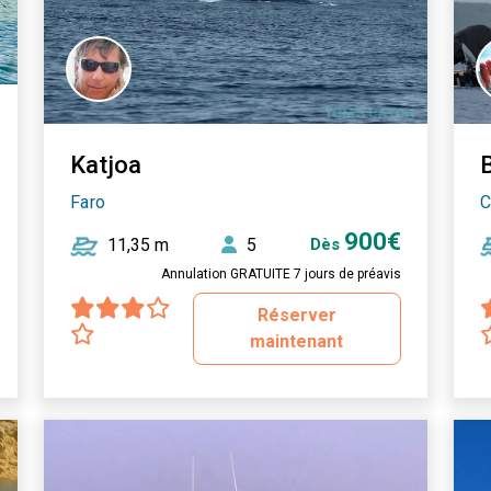
Katjoa
Faro
C
900€
11,35 m
5
Dès
Annulation GRATUITE 7 jours de préavis
Réserver
maintenant