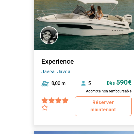
Experience
Jávea, Javea
590€
8,00 m
5
Dès
Acompte non remboursable
Réserver
maintenant