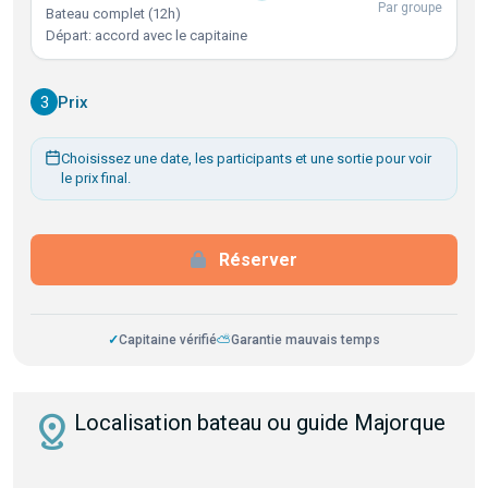
Par groupe
Bateau complet (12h)
Départ: accord avec le capitaine
3
Prix
Choisissez une date, les participants et une sortie pour voir
le prix final.
Réserver
✓
Capitaine vérifié
⛅
Garantie mauvais temps
distance
Localisation bateau ou guide Majorque