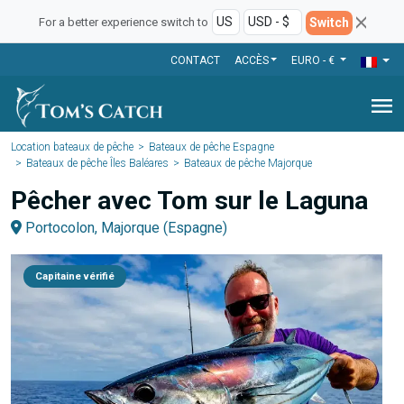
Switch
For a better experience switch to
CONTACT
ACCÈS
EURO - €
menu
Location bateaux de pêche
Bateaux de pêche Espagne
Bateaux de pêche Îles Baléares
Bateaux de pêche Majorque
Pêcher avec Tom sur le Laguna
Portocolon, Majorque (Espagne)
Capitaine vérifié