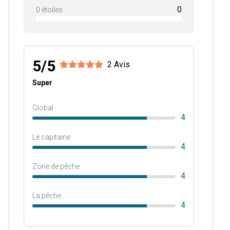
0
0 étoiles
5/5
2 Avis
Super
Global
4
Le capitaine
4
Zone de pêche
4
La pêche
4