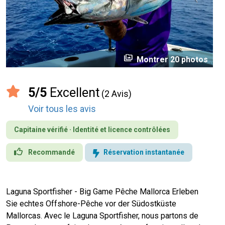
perm_media
Montrer 20 photos
5/5
Excellent
(2 Avis)
Voir tous les avis
Capitaine vérifié · Identité et licence contrôlées
Recommandé
Réservation instantanée
Laguna Sportfisher - Big Game Pêche Mallorca Erleben
Sie echtes Offshore-Pêche vor der Südostküste
Mallorcas. Avec le Laguna Sportfisher, nous partons de