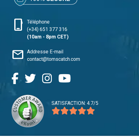
phone_iphone
Téléphone
(+34) 651 377 316
(10am - 8pm CET)
mail
Addresse E-mail
contact@tomscatch.com
SATISFACTION: 4.7/5