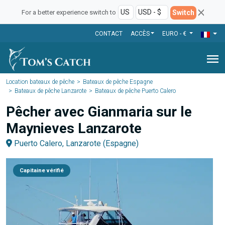
Switch
For a better experience switch to
CONTACT
ACCÈS
EURO - €
menu
Location bateaux de pêche
Bateaux de pêche Espagne
Bateaux de pêche Lanzarote
Bateaux de pêche Puerto Calero
Pêcher avec Gianmaria sur le
Maynieves Lanzarote
Puerto Calero, Lanzarote (Espagne)
Capitaine vérifié