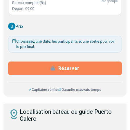
Par groupe
Bateau complet (8h)
Départ: 09:00
3
Prix
Choisissez une date, les participants et une sortie pour voir
le prix final.
Réserver
✓
Capitaine vérifié
⛅
Garantie mauvais temps
distance
Localisation bateau ou guide Puerto
Calero