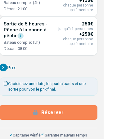
+150€
Bateau complet (4h)
chaque personne
Départ: 21:00
supplémentaire
Sortie de 5 heures -
250€
jusqu’à 1 personnes
Pêche à la canne à
+250€
pêche
i
chaque personne
Bateau complet (5h)
supplémentaire
Départ: 08:00
3
Prix
Choisissez une date, les participants et une
sortie pour voir le prix final.
Réserver
✓
Capitaine vérifié
⛅
Garantie mauvais temps