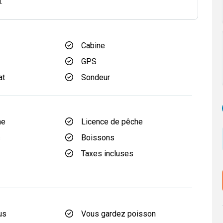
.
Cabine
GPS
at
Sondeur
he
Licence de pêche
s
Boissons
Taxes incluses
us
Vous gardez poisson