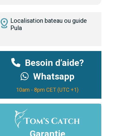
istance
Localisation bateau ou guide
Pula
Besoin d’aide?
Whatsapp
10am - 8pm CET (UTC +1)
Garantie