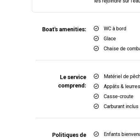
les rejoindre sur l'eau
WC à bord
Boat's amenities:
Glace
Chaise de comb
Matériel de pêc
Le service
comprend:
Appâts & leurre
Casse-croute
Carburant inclus
Enfants bienven
Politiques de