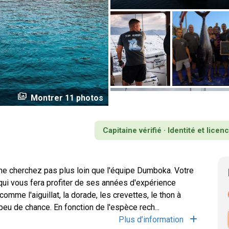
perm_media
Montrer 11 photos
Capitaine vérifié · Identité et lice
 ne cherchez pas plus loin que l'équipe Dumboka. Votre
 qui vous fera profiter de ses années d'expérience
mme l'aiguillat, la dorade, les crevettes, le thon à
peu de chance. En fonction de l'espèce rech...
Plus d’information