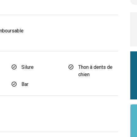
d
mboursable
Silure
Thon à dents de
chien
Bar