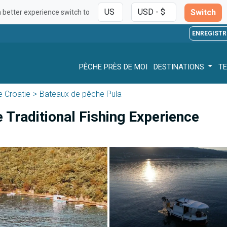
Switch
a better experience switch to
ENREGISTR
PÊCHE PRÈS DE MOI
DESTINATIONS
TE
 Croatie
Bateaux de pêche Pula
 Traditional Fishing Experience