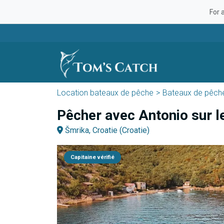
For 
Location bateaux de pêche
Bateaux de pêche
Pêcher avec Antonio sur le
Šmrika, Croatie (Croatie)
Capitaine vérifié