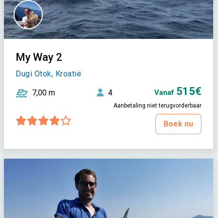
My Way 2
Dugi Otok, Kroatië
515€
7,00 m
4
Vanaf
Aanbetaling niet terugvorderbaar
Boek nu