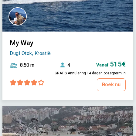
My Way
Dugi Otok, Kroatië
515€
8,50 m
4
Vanaf
GRATIS Annulering 14 dagen opzegtermijn
Boek nu