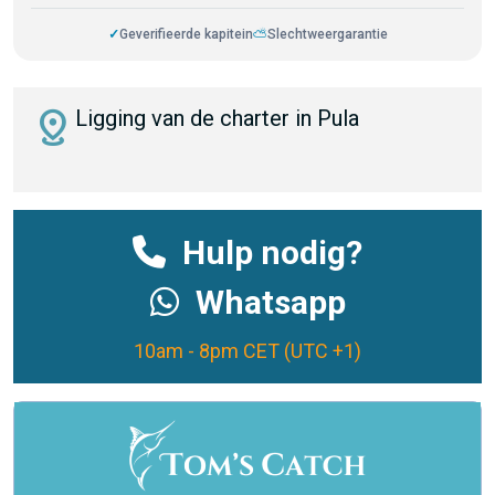
✓
Geverifieerde kapitein
⛅
Slechtweergarantie
distance
Ligging van de charter in Pula
Hulp nodig?
Whatsapp
10am - 8pm CET (UTC +1)