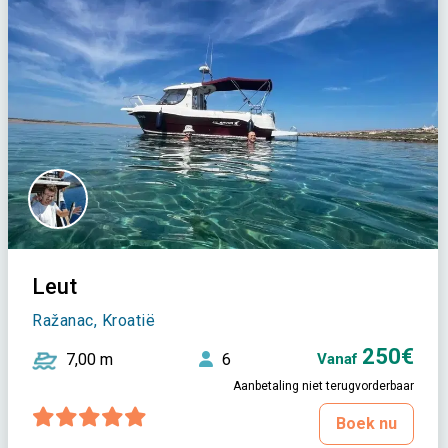
Leut
Ražanac, Kroatië
250€
7,00 m
6
Vanaf
Aanbetaling niet terugvorderbaar
Boek nu