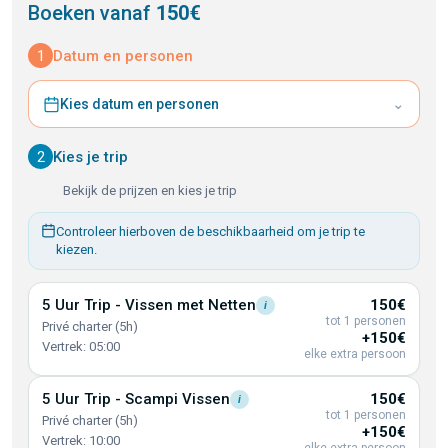
Boeken vanaf
150€
1
Datum en personen
⌄
Kies datum en personen
2
Kies je trip
Bekijk de prijzen en kies je trip
Controleer hierboven de beschikbaarheid om je trip te
kiezen.
5 Uur Trip - Vissen met
Netten
150€
i
tot 1 personen
Privé charter (5h)
+150€
Vertrek: 05:00
elke extra persoon
5 Uur Trip - Scampi
Vissen
150€
i
tot 1 personen
Privé charter (5h)
+150€
Vertrek: 10:00