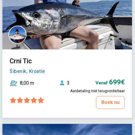
Crni Tic
Šibenik, Kroatië
699€
8,00 m
3
Vanaf
Aanbetaling niet terugvorderbaar
Boek nu