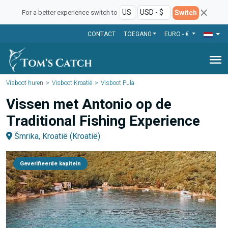
Switch
For a better experience switch to
CONTACT
TOEGANG
EURO - €
menu
Visboot huren
Visboot Kroatië
Visboot Pula
Vissen met Antonio op de
Traditional Fishing Experience
Šmrika, Kroatië (Kroatië)
Geverifieerde kapitein