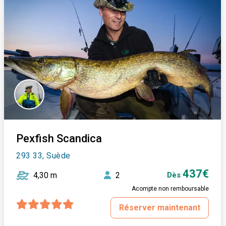
Pexfish Scandica
293 33, Suède
437€
4,30 m
2
Dès
Acompte non remboursable
Réserver maintenant