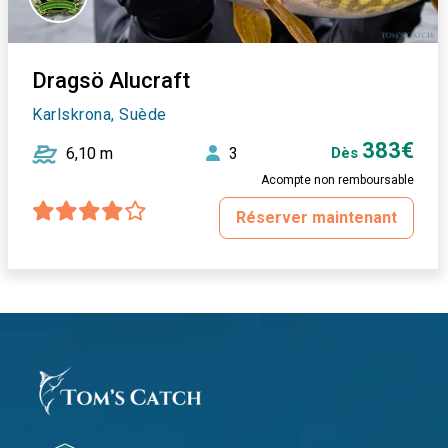
Dragsö Alucraft
Karlskrona, Suède
383€
6,10 m
3
Dès
Acompte non remboursable
Réserver maintenant