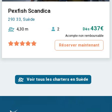
Pexfish Scandica
293 33, Suède
437€
4,30 m
2
Dès
Acompte non remboursable
Réserver maintenant
Voir tous les charters en Suède