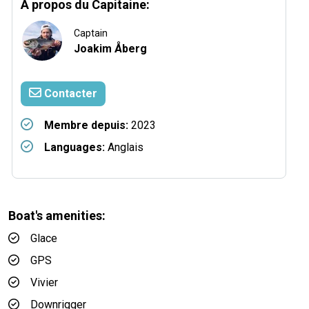
A propos du Capitaine:
Captain
Joakim Åberg
Contacter
Membre depuis:
2023
Languages:
Anglais
Boat's amenities:
Glace
GPS
Vivier
Downrigger