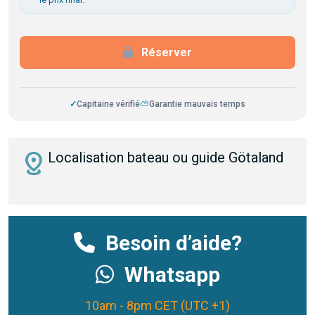
Réserver
✓
Capitaine vérifié
⛅
Garantie mauvais temps
distance
Localisation bateau ou guide Götaland
Besoin d’aide?
Whatsapp
10am - 8pm CET (UTC +1)