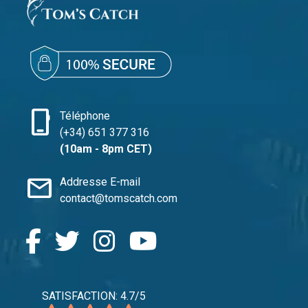
phone_iphone
Téléphone
(+34) 651 377 316
(10am - 8pm CET)
mail
Addresse E-mail
contact@tomscatch.com
SATISFACTION: 4.7/5