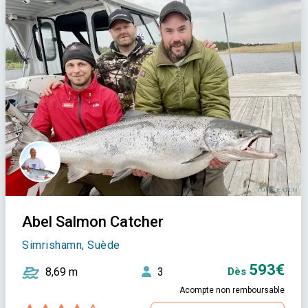
Abel Salmon Catcher
Simrishamn, Suède
593€
8,69 m
3
Dès
Acompte non remboursable