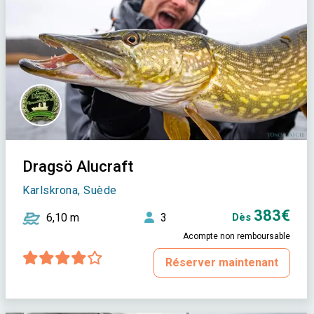
Dragsö Alucraft
Karlskrona, Suède
383€
6,10 m
3
Dès
Acompte non remboursable
Réserver maintenant