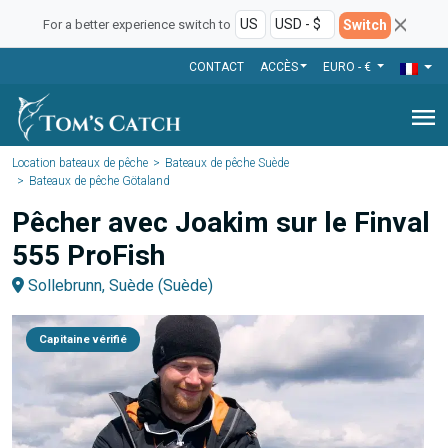
Switch
For a better experience switch to
CONTACT
ACCÈS
EURO - €
menu
Location bateaux de pêche
Bateaux de pêche Suède
Bateaux de pêche Götaland
Pêcher avec Joakim sur le Finval
555 ProFish
Sollebrunn, Suède (Suède)
Capitaine vérifié