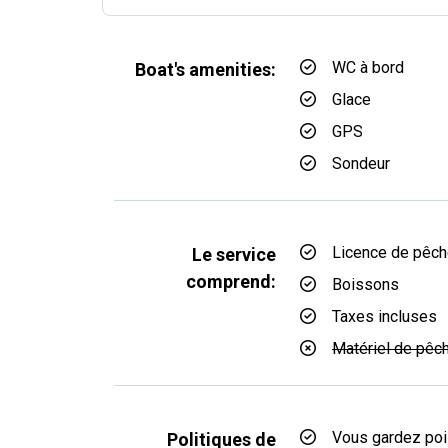
WC à bord
Boat's amenities:
Glace
GPS
Sondeur
Licence de pêc
Le service
comprend:
Boissons
Taxes incluses
Matériel de pêc
Vous gardez po
Politiques de