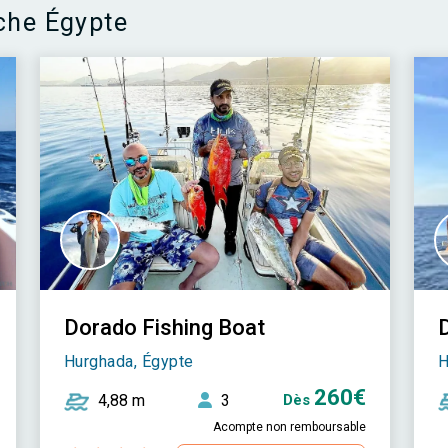
che Égypte
Dorado Fishing Boat
Hurghada, Égypte
H
260€
4,88 m
3
Dès
Acompte non remboursable