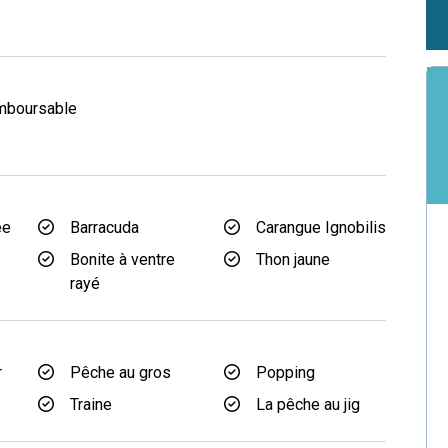
mboursable
ée
Barracuda
Carangue Ignobilis
Bonite à ventre
Thon jaune
rayé
r
Pêche au gros
Popping
Traine
La pêche au jig