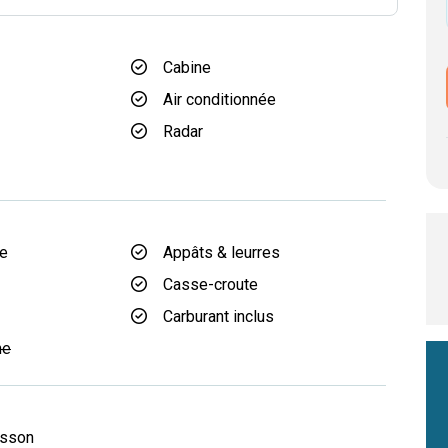
Cabine
Air conditionnée
Radar
d
he
Appâts & leurres
Casse-croute
Carburant inclus
he
isson