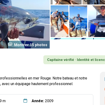
perm_media
Montrer 15 photos
Capitaine vérifié · Identité et lice
professionnelles en mer Rouge. Notre bateau et notre
g, avec un équipage hautement professionnel.
9 m
Année:
2009