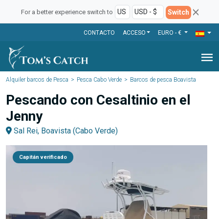
Switch
For a better experience switch to
CONTACTO
ACCESO
EURO - €
menu
Alquiler barcos de Pesca
Pesca Cabo Verde
Barcos de pesca Boavista
Pescando con Cesaltinio en el
Jenny
Sal Rei, Boavista (Cabo Verde)
Capitán verificado