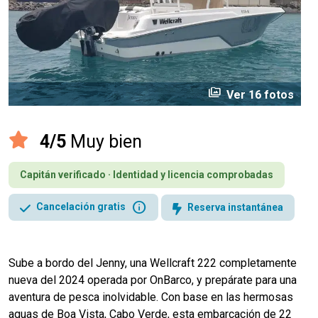
perm_media
Ver 16 fotos
4/5
Muy bien
Capitán verificado · Identidad y licencia comprobadas
info
Cancelación gratis
Reserva instantánea
Sube a bordo del Jenny, una Wellcraft 222 completamente
nueva del 2024 operada por OnBarco, y prepárate para una
aventura de pesca inolvidable. Con base en las hermosas
aguas de Boa Vista, Cabo Verde, esta embarcación de 22