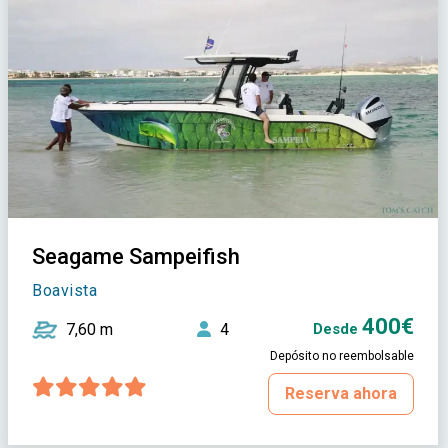
Seagame Sampeifish
Boavista
400€
7,60 m
4
Desde
Depósito no reembolsable
Reserva ahora