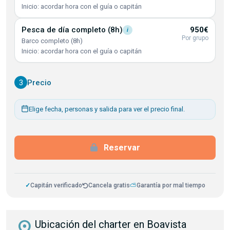
Inicio: acordar hora con el guía o capitán
Pesca de día completo
(8h)
950€
i
Por grupo
Barco completo (8h)
Inicio: acordar hora con el guía o capitán
3
Precio
Elige fecha, personas y salida para ver el precio final.
Reservar
✓
Capitán verificado
Cancela gratis
⛅
Garantía por mal tiempo
distance
Ubicación del charter en Boavista