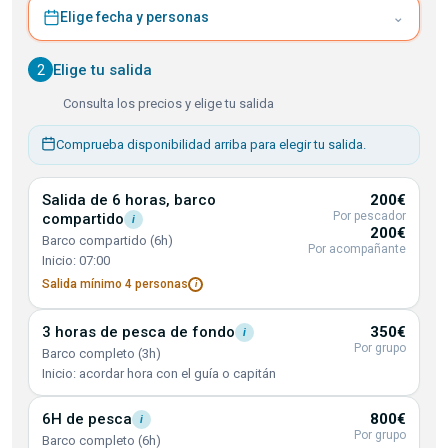
⌄
Elige fecha y personas
2
Elige tu salida
Consulta los precios y elige tu salida
Comprueba disponibilidad arriba para elegir tu salida.
Salida de 6 horas, barco
200€
Por pescador
compartido
i
200€
Barco compartido (6h)
Por acompañante
Inicio: 07:00
Salida mínimo 4
personas
i
3 horas de pesca de
fondo
350€
i
Por grupo
Barco completo (3h)
Inicio: acordar hora con el guía o capitán
6H de
pesca
800€
i
Por grupo
Barco completo (6h)