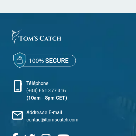
phone_iphone
Téléphone
(+34) 651 377 316
(10am - 8pm CET)
mail
Addresse E-mail
contact@tomscatch.com