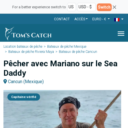
Switch
For a better experience switch to
CONTACT
ACCÈS
EURO - €
menu
Location bateaux de pêche
Bateaux de pêche Mexique
Bateaux de pêche Riviera Maya
Bateaux de pêche Cancun
Pêcher avec Mariano sur le Sea
Daddy
Cancun (Mexique)
Capitaine vérifié