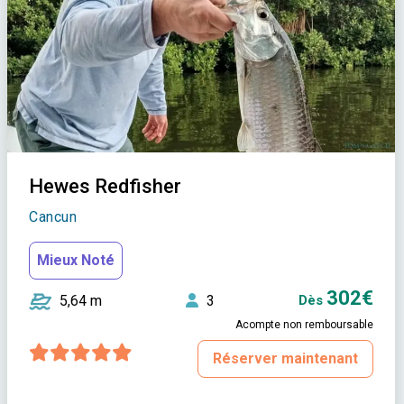
Hewes Redfisher
Cancun
Mieux Noté
302€
5,64 m
3
Dès
Acompte non remboursable
Réserver maintenant