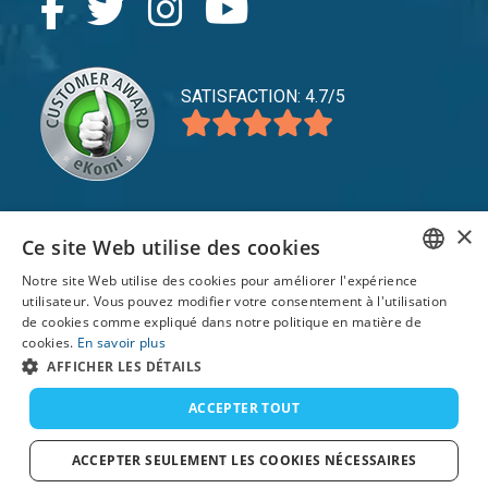
SATISFACTION: 4.7/5
×
Ce site Web utilise des cookies
expand_more
Service
Notre site Web utilise des cookies pour améliorer l'expérience
expand_more
Explorer
ENGLISH
utilisateur. Vous pouvez modifier votre consentement à l'utilisation
de cookies comme expliqué dans notre politique en matière de
expand_more
FRENCH
Support
cookies.
En savoir plus
AFFICHER LES DÉTAILS
DUTCH
GERMAN
ACCEPTER TOUT
© 2026 TomsCatch Charters & Guides S.L. Tous
droits réservés.
SPANISH
ACCEPTER SEULEMENT LES COOKIES NÉCESSAIRES