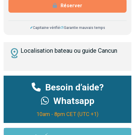
Réserver
✓
Capitaine vérifié
⛅
Garantie mauvais temps
distance
Localisation bateau ou guide Cancun
Besoin d’aide?
Whatsapp
10am - 8pm CET (UTC +1)