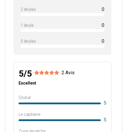
0
2 étoiles
0
1 étoile
0
0 étoiles
5/5
2 Avis
Excellent
Global
5
Le capitaine
5
Zone de pêche