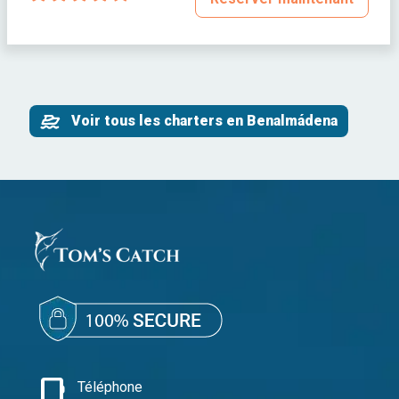
Voir tous les charters en Benalmádena
phone_iphone
Téléphone