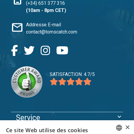
(+34) 651 377 316
(10am - 8pm CET)
mail
Addresse E-mail
contact@tomscatch.com
SATISFACTION: 4.7/5
expand_more
Service
×
expand_more
Explorer
Ce site Web utilise des cookies