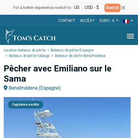
Switch
For a better experience switch to
CONTACT
ACCÈS
EURO - €
menu
Location bateaux de pêche
Bateaux de pêche Espagne
Bateaux de pêche Malaga
Bateaux de pêche Benalmádena
Pêcher avec Emiliano sur le
Sama
Benalmádena (Espagne)
Capitaine vérifié