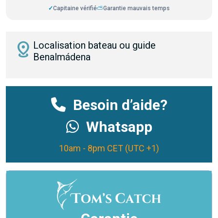
✓
Capitaine vérifié
⛅
Garantie mauvais temps
distance
Localisation bateau ou guide
Benalmádena
Besoin d’aide?
Whatsapp
10am - 8pm CET (UTC +1)