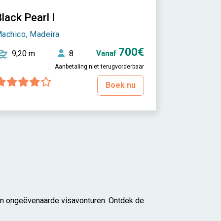
lack Pearl I
achico, Madeira
700€
9,20 m
8
Vanaf
Aanbetaling niet terugvorderbaar
Boek nu
en ongeëvenaarde visavonturen. Ontdek de