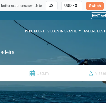
Switch
a better experience switch to
BOOT AA
IN DE BUURT
VISSEN IN SPANJE
ANDERE BES
Madeira
person