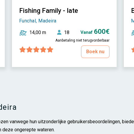
Fishing Family - Iate
B
Funchal, Madeira
M
600€
14,00 m
18
Vanaf
Aanbetaling niet terugvorderbaar
Boek nu
deira
zen vanwege hun uitzonderlijke gebruikersbeoordelingen, bied
n deze ongerepte wateren.