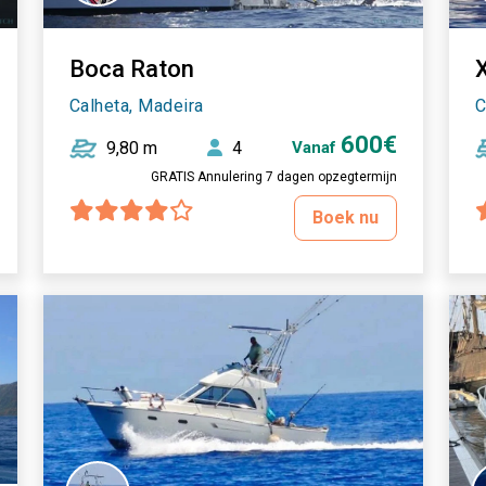
Boca Raton
Calheta, Madeira
C
600€
9,80 m
4
Vanaf
GRATIS Annulering 7 dagen opzegtermijn
Boek nu