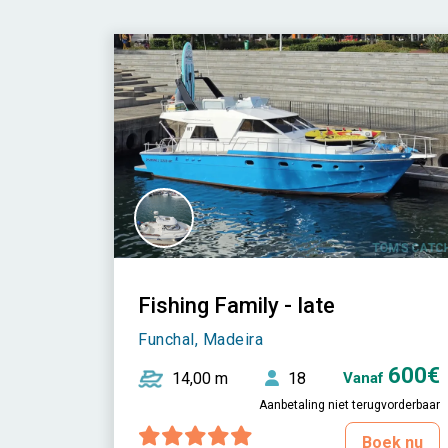
Fishing Family - Iate
Funchal, Madeira
600€
14,00 m
18
Vanaf
Aanbetaling niet terugvorderbaar
Boek nu