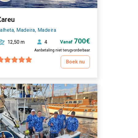
Xareu
alheta, Madeira, Madeira
700€
12,50 m
4
Vanaf
Aanbetaling niet terugvorderbaar
Boek nu