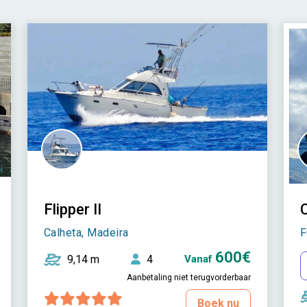
Flipper II
Calheta, Madeira
F
600€
9,14 m
4
Vanaf
Aanbetaling niet terugvorderbaar
Boek nu