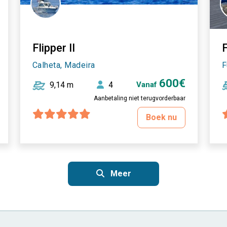
Flipper II
Calheta, Madeira
F
600€
9,14 m
4
Vanaf
Aanbetaling niet terugvorderbaar
Boek nu
Meer