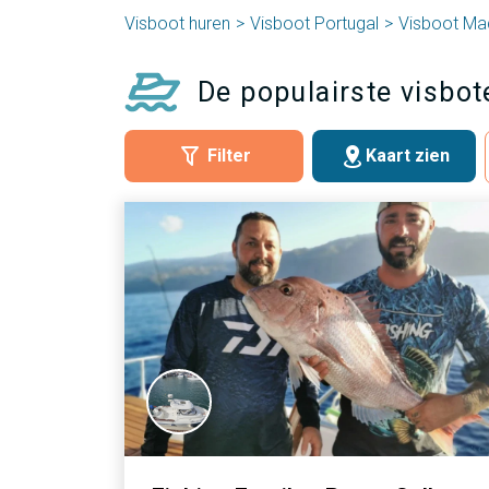
Visboot huren
Visboot Portugal
Visboot Ma
De populairste visbot
Filter
Kaart zien