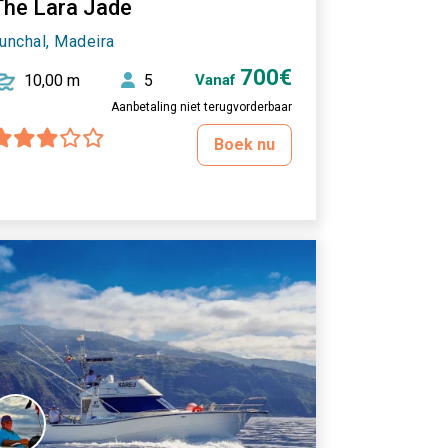
The Lara Jade
unchal, Madeira
700€
10,00 m
5
Vanaf
Aanbetaling niet terugvorderbaar
Boek nu