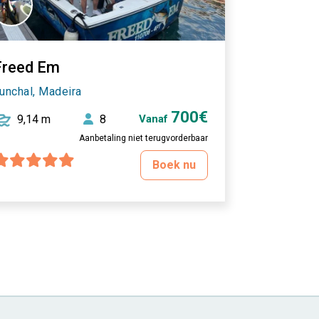
Freed Em
unchal, Madeira
700€
9,14 m
8
Vanaf
Aanbetaling niet terugvorderbaar
Boek nu