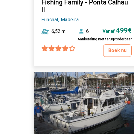
Fishing Family - Ponta Calhau
II
Funchal, Madeira
499€
6,52 m
6
Vanaf
Aanbetaling niet terugvorderbaar
Boek nu