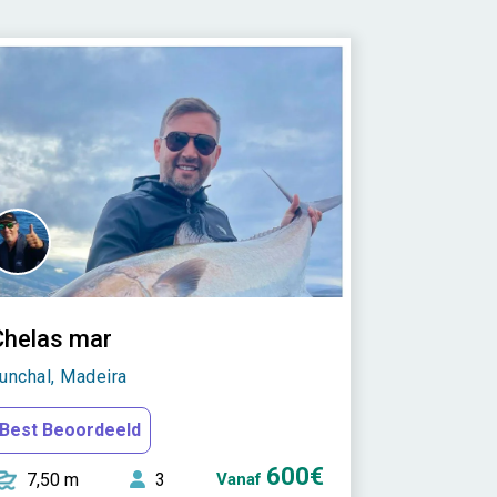
Chelas mar
unchal, Madeira
Best Beoordeeld
600€
7,50 m
3
Vanaf