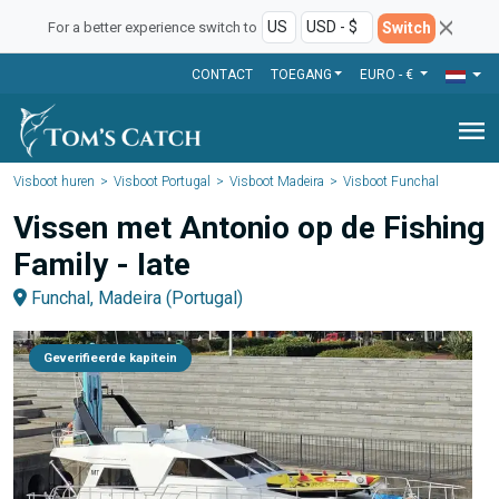
Switch
For a better experience switch to
CONTACT
TOEGANG
EURO - €
menu
Visboot huren
Visboot Portugal
Visboot Madeira
Visboot Funchal
Vissen met Antonio op de Fishing
Family - Iate
Funchal, Madeira (Portugal)
Geverifieerde kapitein