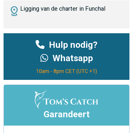
distance
Ligging van de charter in Funchal
Hulp nodig?
Whatsapp
10am - 8pm CET (UTC +1)
Garandeert