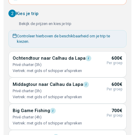
2
Kies je trip
Bekijk de prijzen en kies je trip
Controleer hierboven de beschikbaarheid om je trip te
kiezen.
Ochtendtour naar Calhau da
Lapa
600€
i
Per groep
Privé charter (3h)
Vertrek: met gids of schipper afspreken
Middagtour naar Calhau da
Lapa
600€
i
Per groep
Privé charter (3h)
Vertrek: met gids of schipper afspreken
Big Game
Fishing
700€
i
Per groep
Privé charter (4h)
Vertrek: met gids of schipper afspreken