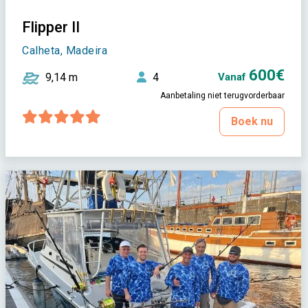
Flipper II
Calheta, Madeira
600€
9,14 m
4
Vanaf
Aanbetaling niet terugvorderbaar
Boek nu