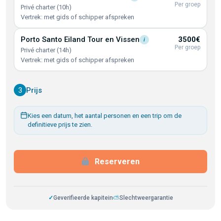
Per groep
Privé charter (10h)
Vertrek: met gids of schipper afspreken
Porto Santo Eiland Tour en
Vissen
3500€
i
Per groep
Privé charter (14h)
Vertrek: met gids of schipper afspreken
3
Prijs
Kies een datum, het aantal personen en een trip om de
definitieve prijs te zien.
Reserveren
✓
Geverifieerde kapitein
⛅
Slechtweergarantie