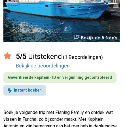
perm_media
Bekijk de 6 foto’s
5/5
Uitstekend
(1 Beoordelingen)
Bekijk de beoordelingen
Geverifieerde kapitein · ID en vergunning gecontroleerd
Instant boeken
Boek je volgende trip met Fishing Family en ontdek wat
vissen in Funchal zo bijzonder maakt. Met Kapitein
Antonio en zijn bemanning aan het roer heb je deskundige