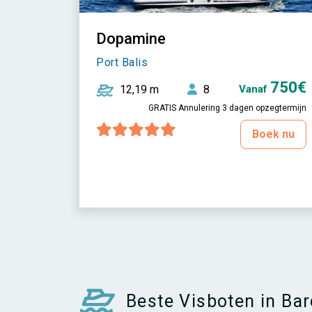
Dopamine
Port Balis
750€
12,19 m
8
Vanaf
GRATIS Annulering 3 dagen opzegtermijn
Boek nu
Beste Visboten in Ba