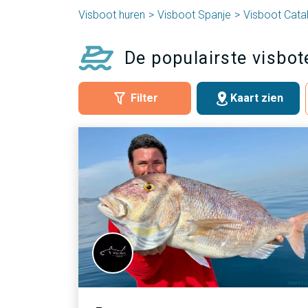
Visboot huren
Visboot Spanje
Visboot Cata
De populairste visbot
Filter
Kaart zien