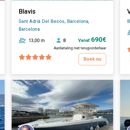
Blavis
V
Sant Adrià Del Besòs, Barcelona,
B
Barcelona
690€
13,00 m
8
Vanaf
Aanbetaling niet terugvorderbaar
Boek nu