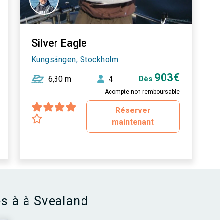
Silver Eagle
Kungsängen, Stockholm
903€
6,30 m
4
Dès
Acompte non remboursable
Réserver
maintenant
es à à Svealand