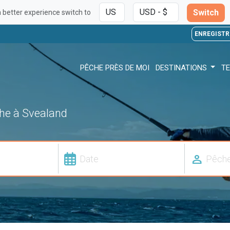
Switch
a better experience switch to
ENREGISTR
PÊCHE PRÈS DE MOI
DESTINATIONS
TE
che à Svealand
person