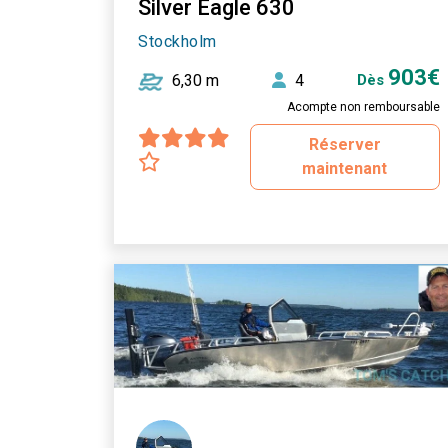
Silver Eagle 630
Stockholm
903€
6,30 m
4
Dès
Acompte non remboursable
Réserver
maintenant