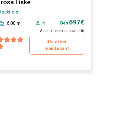
Trosa Fiske
tockholm
697€
6,00 m
4
Dès
Acompte non remboursable
Réserver
maintenant