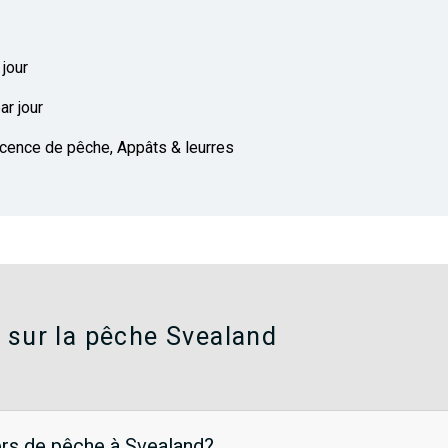
jour
ar jour
Licence de pêche, Appâts & leurres
 sur la pêche Svealand
ers de pêche à Svealand?