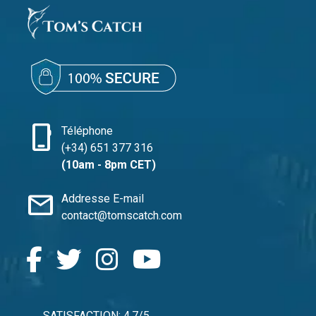
phone_iphone
Téléphone
(+34) 651 377 316
(10am - 8pm CET)
mail
Addresse E-mail
contact@tomscatch.com
SATISFACTION: 4.7/5