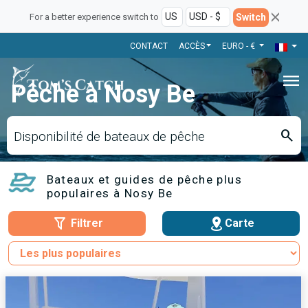
Switch
For a better experience switch to
CONTACT
ACCÈS
EURO - €
menu
Pêche à Nosy Be
search
Disponibilité de bateaux de pêche
Bateaux et guides de pêche plus
populaires à Nosy Be
Filtrer
Carte