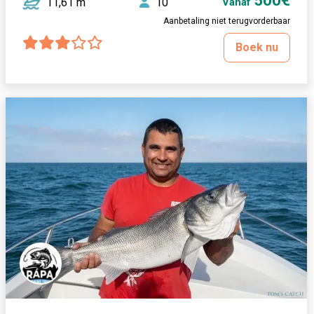
500€
11,61 m
10
Vanaf
Aanbetaling niet terugvorderbaar
Boek nu