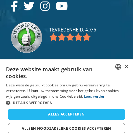
TEVREDENHEID: 4.7/5
×
Deze website maakt gebruik van
expand_more
Service
cookies.
expand_more
ENGLISH
Verkennen
Deze website gebruikt cookies om uw gebruikerservaring te
verbeteren. U kunt uw toestemming voor het gebruik van cookies
FRENCH
expand_more
Support
wijzigen zoals uitgelegd in ons Cookiebeleid.
Lees verder
DUTCH
DETAILS WEERGEVEN
GERMAN
ALLES ACCEPTEREN
© 2026 TomsCatch Charters & Guides S.L. alle
rechten voorbehouden.
SPANISH
ALLEEN NOODZAKELIJKE COOKIES ACCEPTEREN