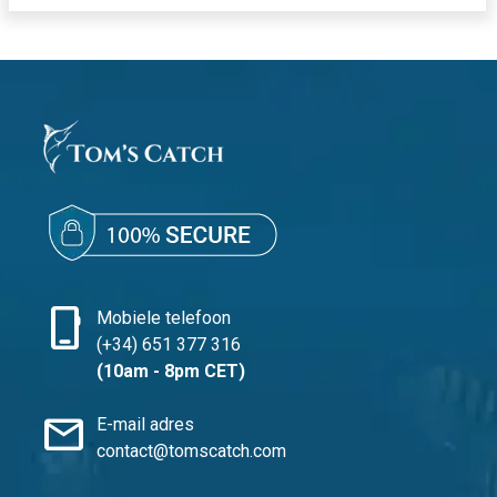
phone_iphone
Mobiele telefoon
(+34) 651 377 316
(10am - 8pm CET)
mail
E-mail adres
contact@tomscatch.com