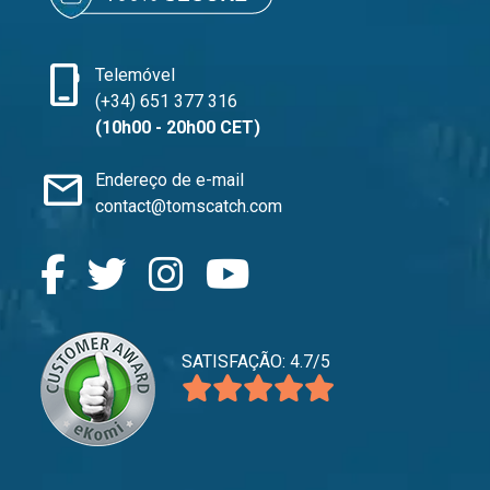
phone_iphone
Telemóvel
(+34) 651 377 316
(10h00 - 20h00 CET)
mail
Endereço de e-mail
contact@tomscatch.com
SATISFAÇÃO: 4.7/5