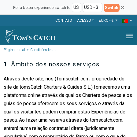
Switch
For a better experience switch to
CONTATO
ACESSO
EURO - €
menu
Página inicial
Condições legais
1. Âmbito dos nossos serviços
Através deste site, nós (Tomscatch.com, propriedade do
site da tomsCatch Charters & Guides S.L.) fornecemos uma
plataforma online através da qual os Charters de pesca e os
guias de pesca oferecem os seus serviços e através da
qual os visitantes podem comprar estas Experiências de
pesca. Ao fazer uma reserva através do tomscatch.com,
entrará numa relação contratual direta (juridicamente
vinculativa) com o proprietário do Barco ou com o guia de