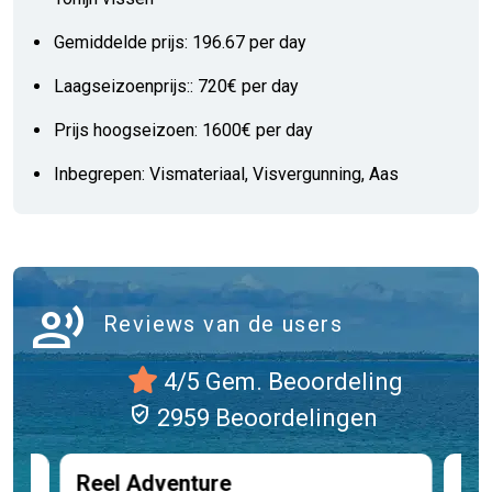
Gemiddelde prijs: 196.67 per day
Laagseizoenprijs:: 720€ per day
Prijs hoogseizoen: 1600€ per day
Inbegrepen: Vismateriaal, Visvergunning, Aas
record_voice_over
Reviews van de users
4/5 Gem. Beoordeling
verified_user
2959 Beoordelingen
Reel Adventure
Re