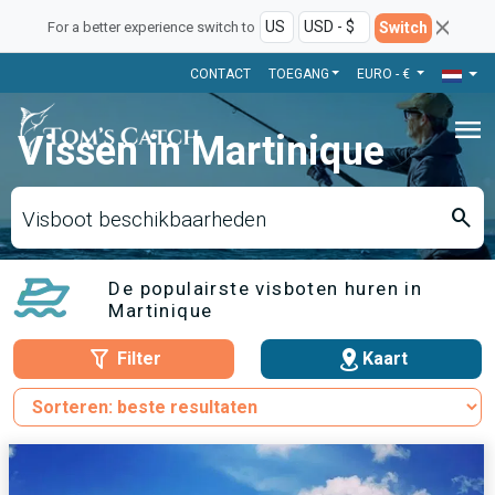
Switch
For a better experience switch to
CONTACT
TOEGANG
EURO - €
menu
Vissen in Martinique
search
Visboot beschikbaarheden
De populairste visboten huren in
Martinique
Filter
Kaart