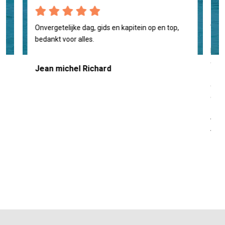
ng,
Onvergetelijke dag, gids en kapitein op en top,
We w
 hap
bedankt voor alles.
zou 
Fabr
geno
Jean michel Richard
zeer
gewe
dede
zoud
veel
van d
Jay 