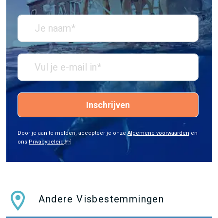
Inschrijven
Door je aan te melden, accepteer je onze
Algemene voorwaarden
en
ons
Privacybeleid
.
Andere Visbestemmingen