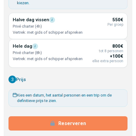
kiezen.
Halve dag
vissen
550€
i
Per groep
Privé charter (4h)
Vertrek: met gids of schipper afspreken
Hele
dag
800€
i
tot 8 personen
Privé charter (8h)
+100€
Vertrek: met gids of schipper afspreken
elke extra persoon
3
Prijs
Kies een datum, het aantal personen en een trip om de
definitieve prijs te zien.
Reserveren