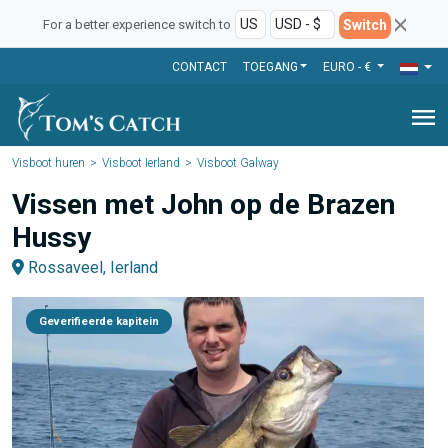
Switch
For a better experience switch to
CONTACT
TOEGANG
EURO - €
menu
Visboot huren
Visboot Ierland
Visboot Galway
Vissen met John op de Brazen
Hussy
Rossaveel, Ierland
Geverifieerde kapitein