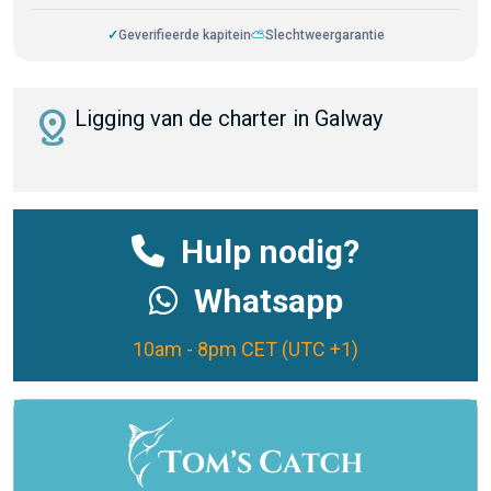
✓
Geverifieerde kapitein
⛅
Slechtweergarantie
distance
Ligging van de charter in Galway
Hulp nodig?
Whatsapp
10am - 8pm CET (UTC +1)