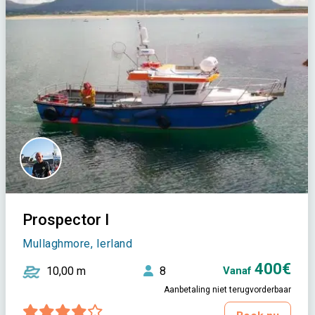
Prospector I
Mullaghmore, Ierland
400€
10,00 m
8
Vanaf
Aanbetaling niet terugvorderbaar