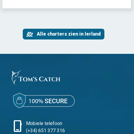
Alle charters zien in Ierland
phone_iphone
Mobiele telefoon
(+34) 651 377 316