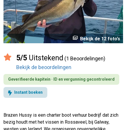
perm_media
Bekijk de 12 foto’s
5/5
Uitstekend
(1 Beoordelingen)
Bekijk de beoordelingen
Geverifieerde kapitein · ID en vergunning gecontroleerd
Instant boeken
Brazen Hussy is een charter boot verhuur bedrijf dat zich
bezig houdt met het vissen in Rossaveel, bij Galway,
westen van Ierland. We organiseren onvergetelijke