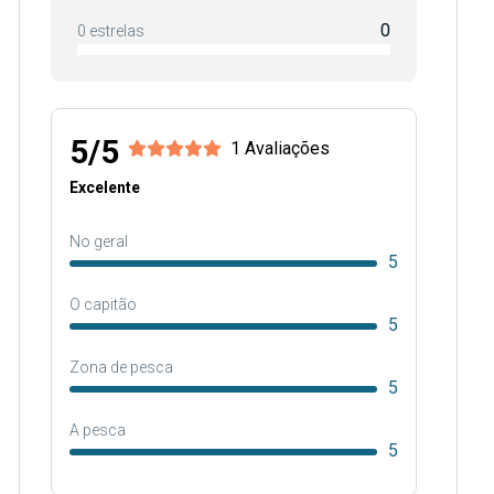
0
0 estrelas
5/5
1 Avaliações
Excelente
No geral
5
O capitão
5
Zona de pesca
5
A pesca
5