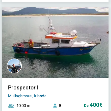
Prospector I
Mullaghmore, Irlanda
400€
10,00 m
8
De