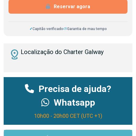
Reservar agora
✓
Capitão verificado
⛅
Garantia de mau tempo
distance
Localização do Charter Galway
Precisa de ajuda?
Whatsapp
10h00 - 20h00 CET (UTC +1)