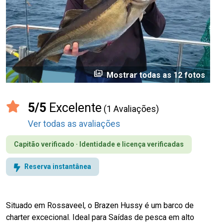
perm_media
Mostrar todas as 12 fotos
5/5
Excelente
(1 Avaliações)
Ver todas as avaliações
Capitão verificado · Identidade e licença verificadas
Reserva instantânea
Situado em Rossaveel, o Brazen Hussy é um barco de
charter excecional. Ideal para Saídas de pesca em alto