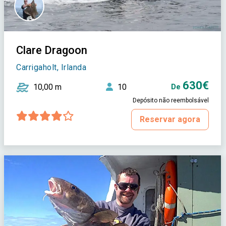
Clare Dragoon
Carrigaholt, Irlanda
630€
10,00 m
10
De
Depósito não reembolsável
Reservar agora