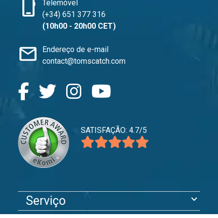
phone_iphone
Telemóvel
(+34) 651 377 316
(10h00 - 20h00 CET)
mail
Endereço de e-mail
contact@tomscatch.com
SATISFAÇÃO: 4.7/5
expand_more
Serviço