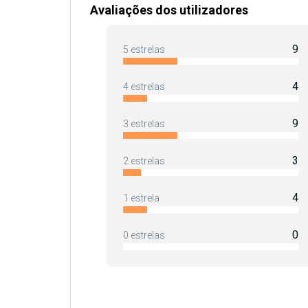
Avaliações dos utilizadores
9
5 estrelas
4
4 estrelas
9
3 estrelas
3
2 estrelas
4
1 estrela
0
0 estrelas