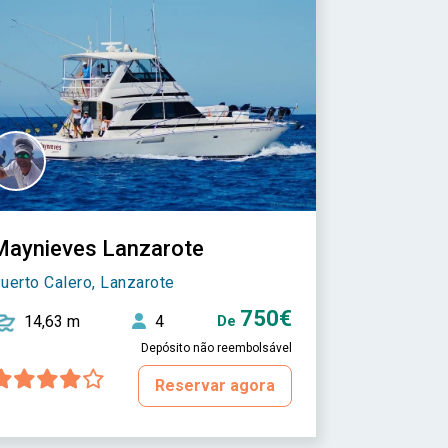
Maynieves Lanzarote
uerto Calero, Lanzarote
750€
14,63 m
4
De
Depósito não reembolsável
Reservar agora