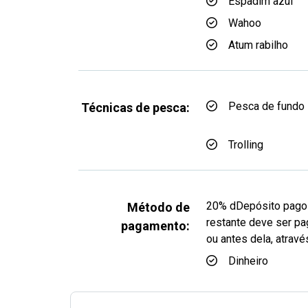
Espadim azul
Wahoo
Atum rabilho
Pesca de fundo
Técnicas de pesca:
Trolling
20% dDepósito pago à
Método de
restante deve ser pa
pagamento:
ou antes dela, atra
Dinheiro