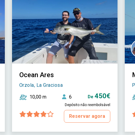
Ocean Ares
Orzola, La Graciosa
P
450€
10,00 m
6
De
Depósito não reembolsável
Reservar agora