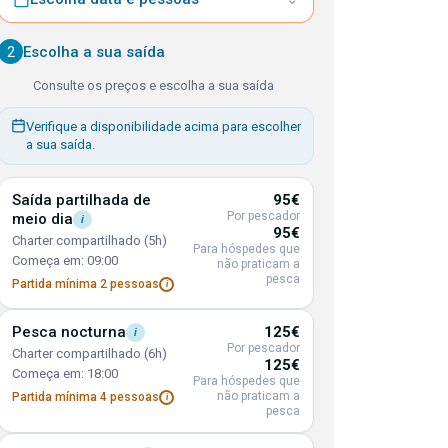
2
Escolha a sua saída
Consulte os preços e escolha a sua saída
Verifique a disponibilidade acima para escolher
a sua saída.
Saída partilhada de
95€
Por pescador
meio
dia
i
95€
Charter compartilhado (5h)
Para hóspedes que
Começa em: 09:00
não praticam a
pesca
Partida mínima 2
pessoas
i
Pesca
nocturna
125€
i
Por pescador
Charter compartilhado (6h)
125€
Começa em: 18:00
Para hóspedes que
não praticam a
Partida mínima 4
pessoas
i
pesca