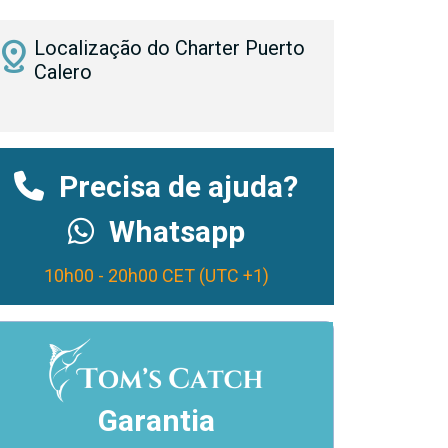
istance
Localização do Charter Puerto
Calero
Precisa de ajuda?
Whatsapp
10h00 - 20h00 CET (UTC +1)
Garantia