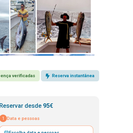
icença verificadas
Reserva instantânea
Reservar desde
95€
1
Data e pessoas
Escolha data e pessoas
⌄