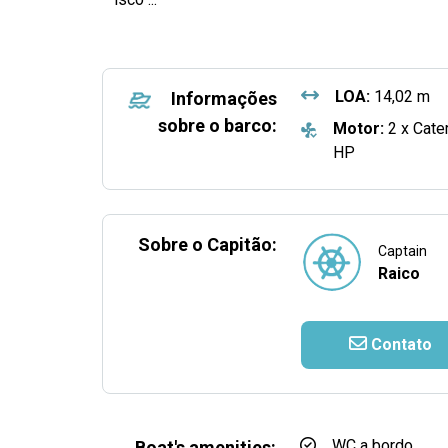
LOA:
14,02 m
Informações
sobre o barco:
Motor:
2 x Cater
HP
Sobre o Capitão:
Captain
Raico
Contato
WC a bordo
Boat's amenities: