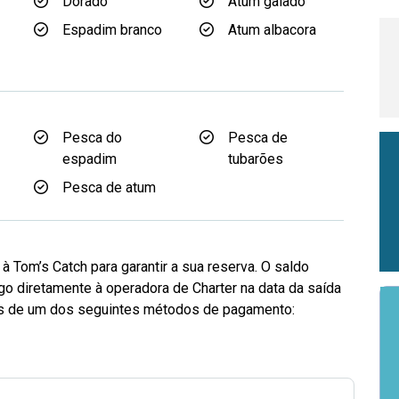
Dorado
Atum gaiado
Espadim branco
Atum albacora
d
Pesca do
Pesca de
espadim
tubarões
Pesca de atum
 Tom’s Catch para garantir a sua reserva. O saldo
go diretamente à operadora de Charter na data da saída
vés de um dos seguintes métodos de pagamento: