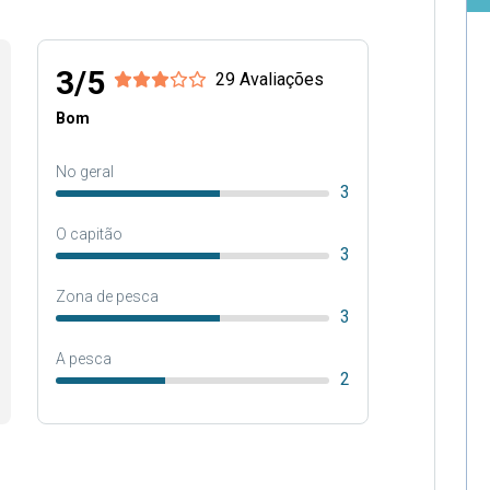
3/5
29 Avaliações
Bom
No geral
3
O capitão
3
Zona de pesca
3
A pesca
2