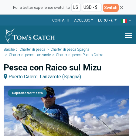
Switch
For a better experience switch to
CONTATTI
ACCESSO
EURO - €
menu
Barche di Charter di pesca
Charter di pesca Spagna
Charter di pesca Lanzarote
Charter di pesca Puerto Calero
Pesca con Raico sul Mizu
Puerto Calero, Lanzarote (Spagna)
Capitano verificato