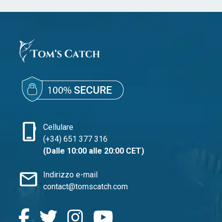
phone_iphone
Cellulare
(+34) 651 377 316
(Dalle 10:00 alle 20:00 CET)
mail
Indirizzo e-mail
contact@tomscatch.com