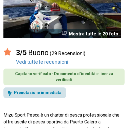
perm_media
Mostra tutte le 20 foto
3/5
Buono
(29 Recensioni)
Vedi tutte le recensioni
Capitano verificato · Documento d’identità e licenza
verificati
Prenotazione immediata
Mizu Sport Pesca è un charter di pesca professionale che
offre uscite di pesca sportiva da Puerto Calero a