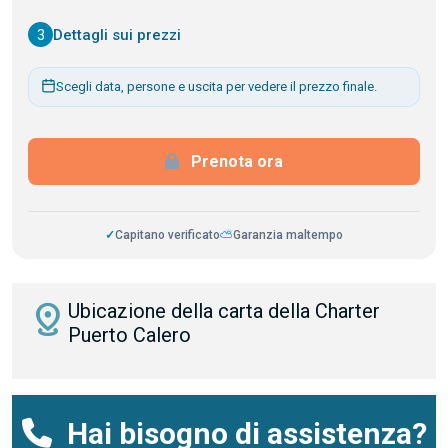
3
Dettagli sui prezzi
Scegli data, persone e uscita per vedere il prezzo finale.
Prenota ora
✓
Capitano verificato
⛅
Garanzia maltempo
distance
Ubicazione della carta della Charter
Puerto Calero
Hai bisogno di assistenza?