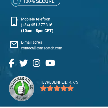
phone_iphone
Mobiele telefoon
(+34) 651 377 316
(10am - 8pm CET)
mail
E-mail adres
contact@tomscatch.com
TEVREDENHEID: 4.7/5