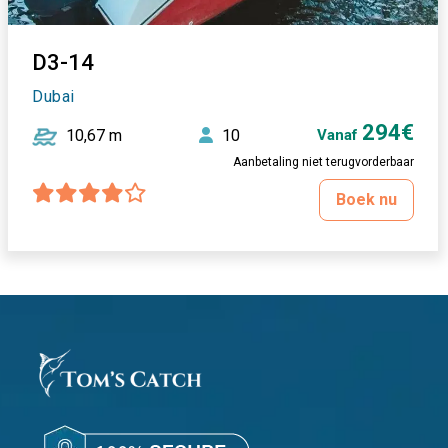
D3-14
Dubai
294€
10,67 m
10
Vanaf
Aanbetaling niet terugvorderbaar
Boek nu