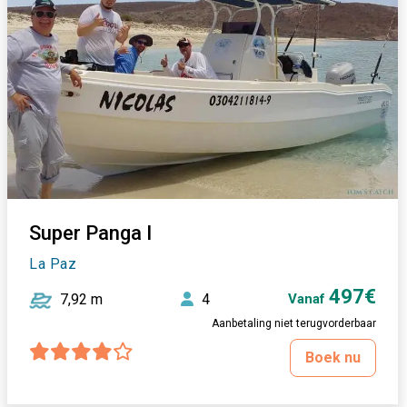
Super Panga I
La Paz
497€
7,92 m
4
Vanaf
Aanbetaling niet terugvorderbaar
Boek nu