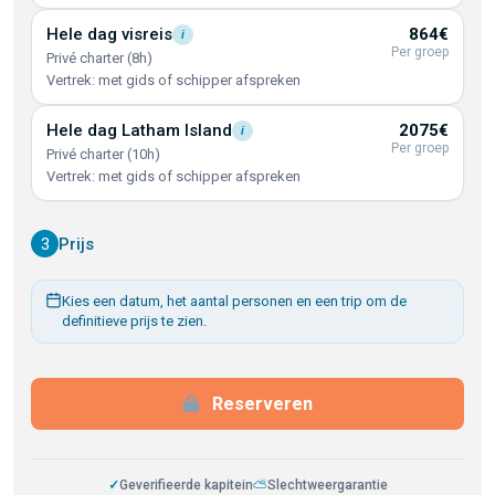
Hele dag
visreis
864€
i
Per groep
Privé charter (8h)
Vertrek: met gids of schipper afspreken
Hele dag Latham
Island
2075€
i
Per groep
Privé charter (10h)
Vertrek: met gids of schipper afspreken
3
Prijs
Kies een datum, het aantal personen en een trip om de
definitieve prijs te zien.
Reserveren
✓
Geverifieerde kapitein
⛅
Slechtweergarantie