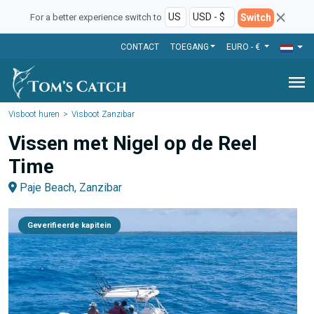
Switch
For a better experience switch to
CONTACT
TOEGANG
EURO - €
menu
Visboot huren
Visboot Zanzibar
Vissen met Nigel op de Reel
Time
Paje Beach, Zanzibar
Geverifieerde kapitein