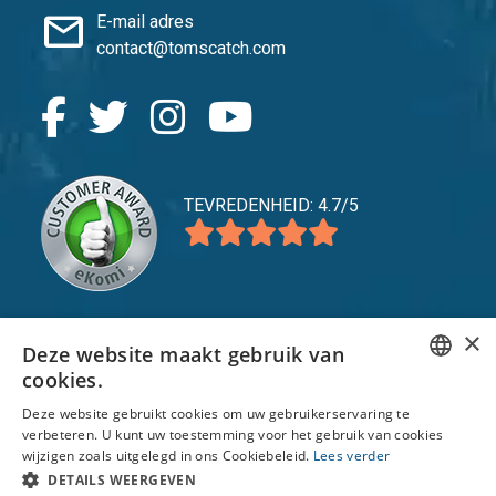
mail
E-mail adres
contact@tomscatch.com
TEVREDENHEID: 4.7/5
×
Deze website maakt gebruik van
expand_more
Service
cookies.
expand_more
Verkennen
ENGLISH
Deze website gebruikt cookies om uw gebruikerservaring te
verbeteren. U kunt uw toestemming voor het gebruik van cookies
FRENCH
expand_more
Support
wijzigen zoals uitgelegd in ons Cookiebeleid.
Lees verder
DUTCH
DETAILS WEERGEVEN