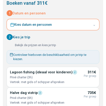
Boeken vanaf
311€
1
Datum en personen
⌄
Kies datum en personen
2
Kies je trip
Bekijk de prijzen en kies je trip
Controleer hierboven de beschikbaarheid om je trip te
kiezen.
Lagoon fishing (ideaal voor
kinderen)
311€
i
Per groep
Privé charter (3h)
Vertrek: met gids of schipper afspreken
Halve dag
vistrip
735€
i
Per groep
Privé charter (6h)
Vertrek: met gids of schipper afspreken