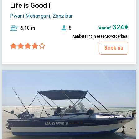
Life is Good I
Pwani Mchangani, Zanzibar
324€
6,10 m
8
Vanaf
Aanbetaling niet terugvorderbaar
Boek nu