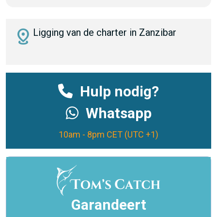
distance
Ligging van de charter in Zanzibar
Hulp nodig?
Whatsapp
10am - 8pm CET (UTC +1)
Garandeert