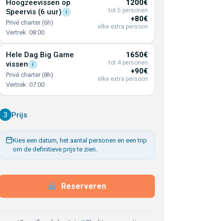
Hoogzeevissen op
1200€
tot 5 personen
Speervis (6
uur)
i
+80€
Privé charter (6h)
elke extra persoon
Vertrek: 08:00
Hele Dag Big Game
1650€
tot 4 personen
vissen
i
+90€
Privé charter (8h)
elke extra persoon
Vertrek: 07:00
3
Prijs
Kies een datum, het aantal personen en een trip
om de definitieve prijs te zien.
Reserveren