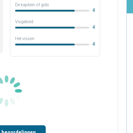
De kapitein of gids
4
Visgebied
4
Het vissen
4
 beoordelingen