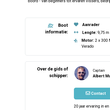
boord - van beginners tot ervaren vissers, bedri
Aanrader
Boot
informatie:
Lengte:
9,75 m
Motor:
2 x 300 
Verado
Over de gids of
Captain
schipper:
Albert Mu
Contact
20 jaar ervaring in en