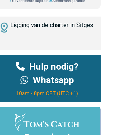
✓
Geverifieerde kapitein
⛅
Slechtweergarantie
istance
Ligging van de charter in Sitges
Hulp nodig?
Whatsapp
10am - 8pm CET (UTC +1)