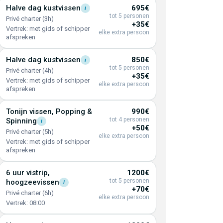
Halve dag
kustvissen
695€
i
tot 5 personen
Privé charter (3h)
+35€
Vertrek: met gids of schipper
elke extra persoon
afspreken
Halve dag
kustvissen
850€
i
tot 5 personen
Privé charter (4h)
+35€
Vertrek: met gids of schipper
elke extra persoon
afspreken
Tonijn vissen, Popping &
990€
tot 4 personen
Spinning
i
+50€
Privé charter (5h)
elke extra persoon
Vertrek: met gids of schipper
afspreken
6 uur vistrip,
1200€
tot 5 personen
hoogzeevissen
i
+70€
Privé charter (6h)
elke extra persoon
Vertrek: 08:00