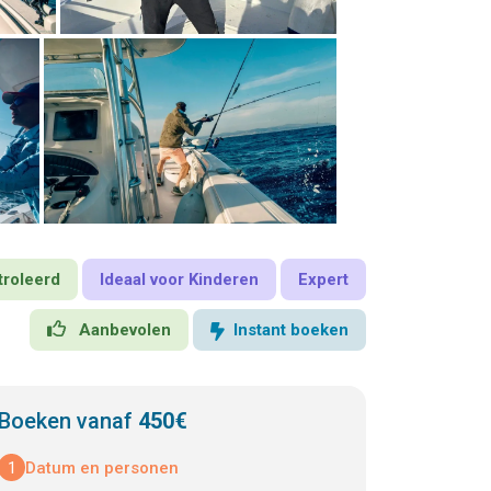
troleerd
Ideaal voor Kinderen
Expert
Aanbevolen
Instant boeken
Boeken vanaf
450€
1
Datum en personen