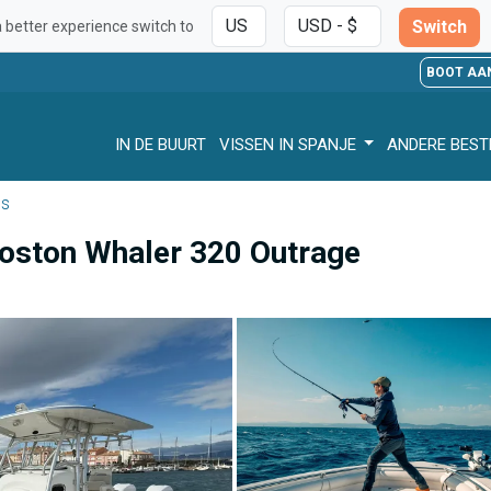
Switch
a better experience switch to
BOOT AA
IN DE BUURT
VISSEN IN SPANJE
ANDERE BES
es
Boston Whaler 320 Outrage