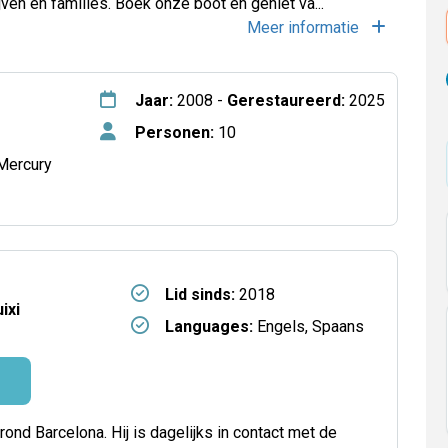
jven en families. Boek onze boot en geniet va...
Meer informatie
Jaar:
2008 -
Gerestaureerd:
2025
Personen:
10
Mercury
Lid sinds:
2018
ixi
Languages:
Engels, Spaans
 rond Barcelona. Hij is dagelijks in contact met de