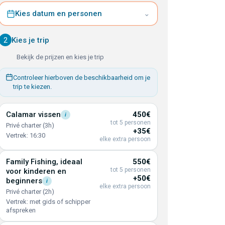
Kies datum en personen
⌄
2
Kies je trip
Bekijk de prijzen en kies je trip
Controleer hierboven de beschikbaarheid om je
trip te kiezen.
Calamar
vissen
450€
i
tot 5 personen
Privé charter (3h)
+35€
Vertrek: 16:30
elke extra persoon
Family Fishing, ideaal
550€
tot 5 personen
voor kinderen en
+50€
beginners
i
elke extra persoon
Privé charter (2h)
Vertrek: met gids of schipper
afspreken