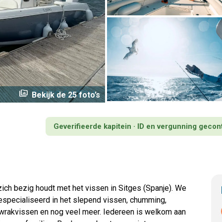
perm_media
Bekijk de 25 foto’s
Geverifieerde kapitein · ID en vergunning gecon
 zich bezig houdt met het vissen in Sitges (Spanje). We
gespecialiseerd in het slepend vissen, chumming,
, wrakvissen en nog veel meer. Iedereen is welkom aan