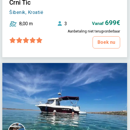
Crni Tic
Šibenik, Kroatië
699€
8,00 m
3
Vanaf
Aanbetaling niet terugvorderbaar
Boek nu