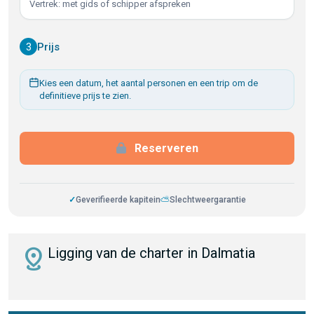
Vertrek: met gids of schipper afspreken
3
Prijs
Kies een datum, het aantal personen en een trip om de
definitieve prijs te zien.
Reserveren
✓
Geverifieerde kapitein
⛅
Slechtweergarantie
distance
Ligging van de charter in Dalmatia