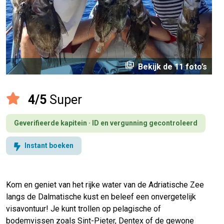
perm_media
Bekijk de 11 foto’s
4/5
Super
Geverifieerde kapitein · ID en vergunning gecontroleerd
Instant boeken
Kom en geniet van het rijke water van de Adriatische Zee
langs de Dalmatische kust en beleef een onvergetelijk
visavontuur! Je kunt trollen op pelagische of
bodemvissen zoals Sint-Pieter, Dentex of de gewone