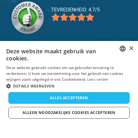
TEVREDENHEID: 4.7/5
×
Deze website maakt gebruik van
expand_more
Service
cookies.
expand_more
Verkennen
ENGLISH
Deze website gebruikt cookies om uw gebruikerservaring te
verbeteren. U kunt uw toestemming voor het gebruik van cookies
FRENCH
expand_more
Support
wijzigen zoals uitgelegd in ons Cookiebeleid.
Lees verder
DUTCH
DETAILS WEERGEVEN
GERMAN
ALLES ACCEPTEREN
© 2026 TomsCatch Charters & Guides S.L. alle
rechten voorbehouden.
SPANISH
ALLEEN NOODZAKELIJKE COOKIES ACCEPTEREN