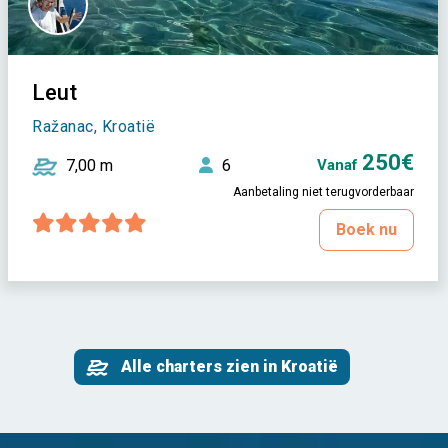
Leut
Ražanac, Kroatië
250€
7,00 m
6
Vanaf
Aanbetaling niet terugvorderbaar
Boek nu
Alle charters zien in Kroatië