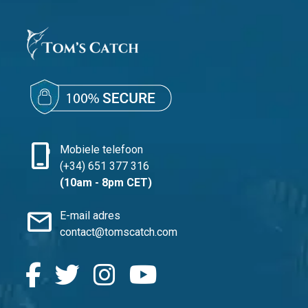
phone_iphone
Mobiele telefoon
(+34) 651 377 316
(10am - 8pm CET)
mail
E-mail adres
contact@tomscatch.com