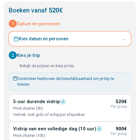
Boeken vanaf
520€
1
Datum en personen
⌄
Kies datum en personen
2
Kies je trip
Bekijk de prijzen en kies je trip
Controleer hierboven de beschikbaarheid om je trip te
kiezen.
5-uur durende
vistrip
520€
i
Per groep
Privé charter (5h)
Vertrek: met gids of schipper afspreken
Vistrip van een volledige dag (10
uur)
900€
i
Per groep
Privé charter (10h)