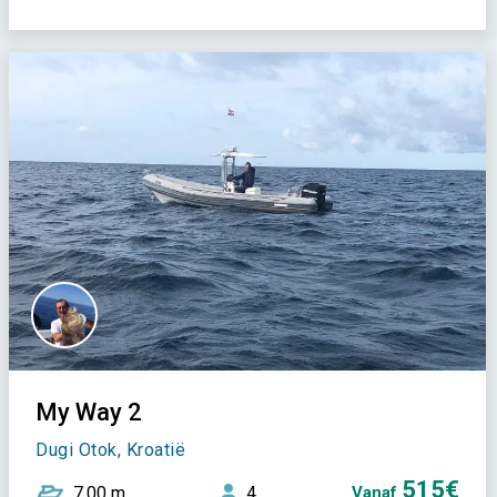
My Way 2
Dugi Otok, Kroatië
515€
7,00 m
4
Vanaf