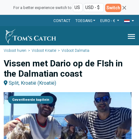
Switch
For a better experience switch to
CONTACT
TOEGANG
EURO - €
menu
Visboot huren
Visboot Kroatië
Visboot Dalmatia
Vissen met Dario op de FIsh in
the Dalmatian coast
Split, Kroatië (Kroatië)
Geverifieerde kapitein