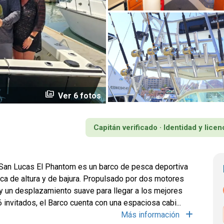
perm_media
Ver 6 fotos
Capitán verificado · Identidad y lic
San Lucas El Phantom es un barco de pesca deportiva
ca de altura y de bajura. Propulsado por dos motores
d y un desplazamiento suave para llegar a los mejores
invitados, el Barco cuenta con una espaciosa cabi...
Más información