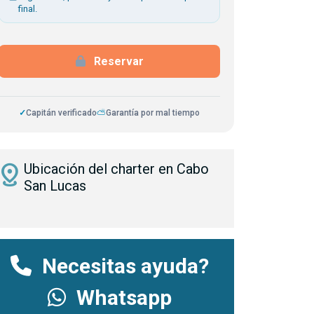
final.
Reservar
✓
Capitán verificado
⛅
Garantía por mal tiempo
istance
Ubicación del charter en Cabo
San Lucas
Necesitas ayuda?
Whatsapp