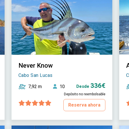
Never Know
Cabo San Lucas
C
336€
7,92 m
10
Desde
Depósito no reembolsable
Reserva ahora