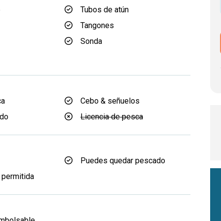
e
Tubos de atún
Tangones
Sonda
ca
Cebo & señuelos
d
ido
Licencia de pesca
Puedes quedar pescado
 permitida
embolsable