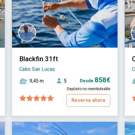
Blackfin 31ft
Cabo San Lucas
C
858€
9,45 m
5
Desde
Depósito no reembolsable
Reserva ahora