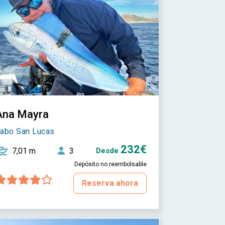
Ana Mayra
abo San Lucas
232€
7,01 m
3
Desde
Depósito no reembolsable
Reserva ahora