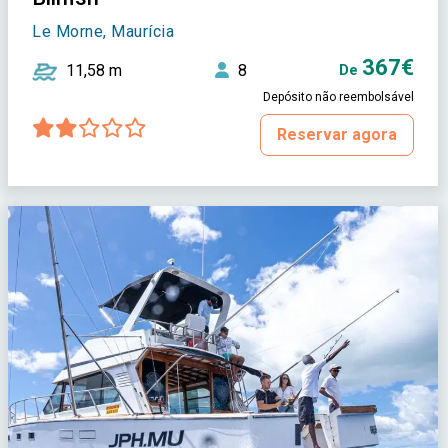
Le Morne, Maurícia
367€
11,58 m
8
De
Depósito não reembolsável
Reservar agora