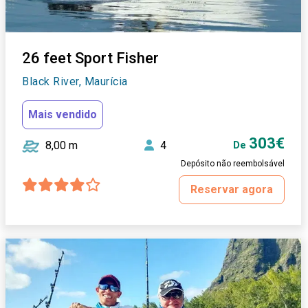
26 feet Sport Fisher
Black River, Maurícia
Mais vendido
303€
8,00 m
4
De
Depósito não reembolsável
Reservar agora