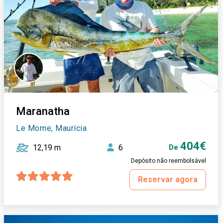
Maranatha
Le Morne, Maurícia
404€
12,19 m
6
De
Depósito não reembolsável
Reservar agora