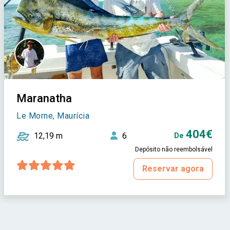
Maranatha
Le Morne, Maurícia
404€
12,19 m
6
De
Depósito não reembolsável
Reservar agora