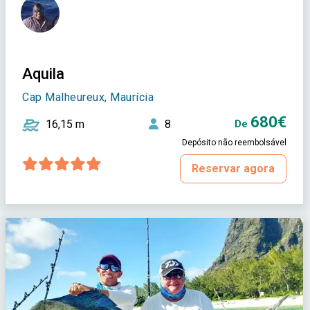
Aquila
Cap Malheureux, Maurícia
680€
16,15 m
8
De
Depósito não reembolsável
Reservar agora