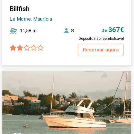
Billfish
Le Morne, Maurícia
367€
11,58 m
8
De
Depósito não reembolsável
Reservar agora