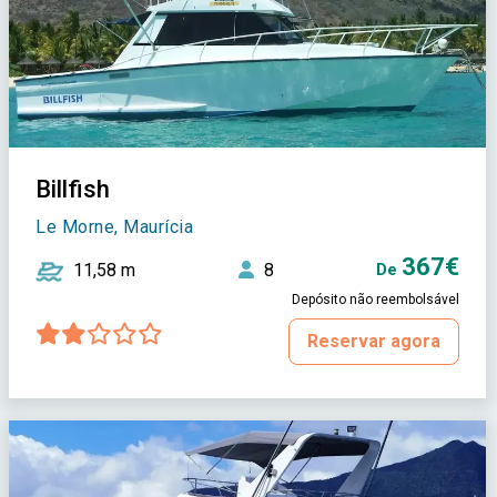
Billfish
Le Morne, Maurícia
367€
11,58 m
8
De
Depósito não reembolsável
Reservar agora