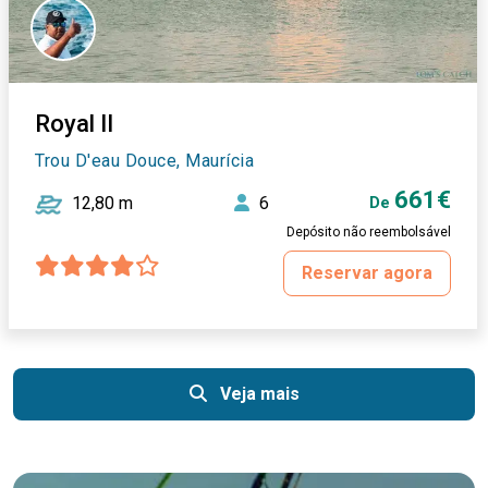
Royal II
Trou D'eau Douce, Maurícia
661€
12,80 m
6
De
Depósito não reembolsável
Reservar agora
Veja mais