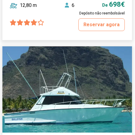
698€
12,80 m
6
De
Depósito não reembolsável
Reservar agora