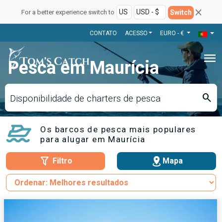
Switch
For a better experience switch to
CONTATO
ACESSO
EURO - €
menu
Pesca em Maurícia
search
Disponibilidade de charters de pesca
Os barcos de pesca mais populares
para alugar em Maurícia
Filtro
Mapa