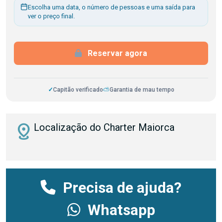
Escolha uma data, o número de pessoas e uma saída para
ver o preço final.
Reservar agora
✓
Capitão verificado
⛅
Garantia de mau tempo
distance
Localização do Charter Maiorca
Precisa de ajuda?
Whatsapp