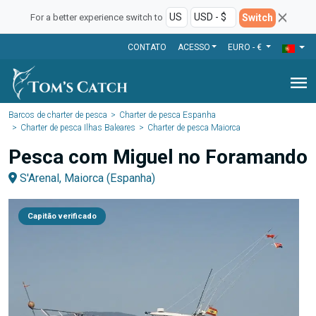
Switch
For a better experience switch to
CONTATO
ACESSO
EURO - €
menu
Barcos de charter de pesca
Charter de pesca Espanha
Charter de pesca Ilhas Baleares
Charter de pesca Maiorca
Pesca com Miguel no Foramando
S'Arenal, Maiorca (Espanha)
Capitão verificado