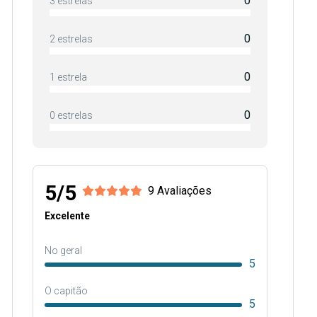
0
3 estrelas
0
2 estrelas
0
1 estrela
0
0 estrelas
5/5
9 Avaliações
Excelente
No geral
5
O capitão
5