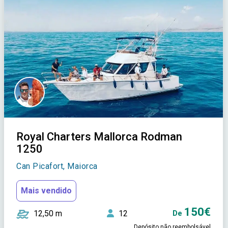
Royal Charters Mallorca Rodman
1250
Can Picafort, Maiorca
Mais vendido
150€
12,50 m
12
De
Depósito não reembolsável