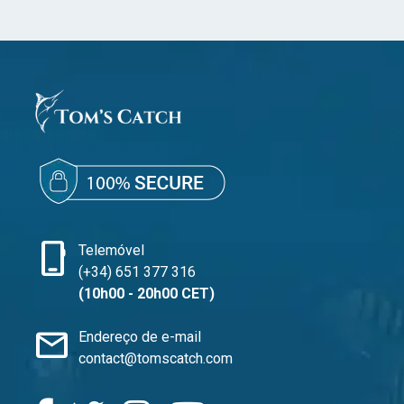
phone_iphone
Telemóvel
(+34) 651 377 316
(10h00 - 20h00 CET)
mail
Endereço de e-mail
contact@tomscatch.com