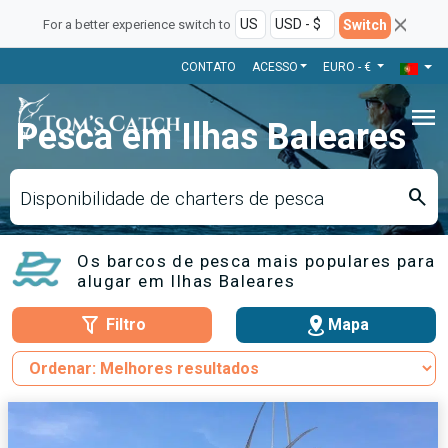
Switch
For a better experience switch to
CONTATO
ACESSO
EURO - €
menu
Pesca em Ilhas Baleares
search
Disponibilidade de charters de pesca
Os barcos de pesca mais populares para
alugar em Ilhas Baleares
Filtro
Mapa