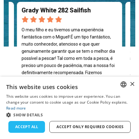
Grady White 282 Sailfish
Bl
er-se
O meu filho e eu tivemos uma experiência
Foi 
que
fantástica com o Miguel! É um tipo fantástico,
fora
ra
muito conhecedor, atencioso e que quer
prim
. As
genuinamente garantir que se tem o melhor dia
abso
possível a pescar! Tal como em toda a pesca, é
suma
al
preciso um pouco de paciência, mas a nossa foi
definitivamente recompensada. Fizemos
Wil
algumas capturas e até chegámos a ver
×
This website uses cookies
golfinhos, o que tornou a saída ainda mais
especial. Recomendo...
This website uses cookies to improve user experience. You can
ENGLISH
change your consent to cookie usage as our Cookie Policy explains.
Read more
FRENCH
Mark Lawrence
SHOW DETAILS
DUTCH
ACCEPT ALL
ACCEPT ONLY REQUIRED COOKIES
GERMAN