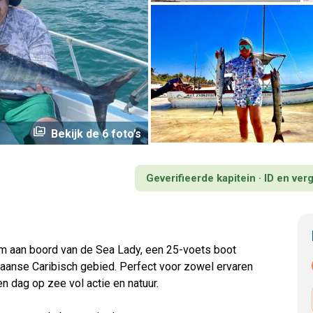
perm_media
Bekijk de 6 foto’s
Geverifieerde kapitein · ID en ve
um aan boord van de Sea Lady, een 25-voets boot
caanse Caribisch gebied. Perfect voor zowel ervaren
n dag op zee vol actie en natuur.