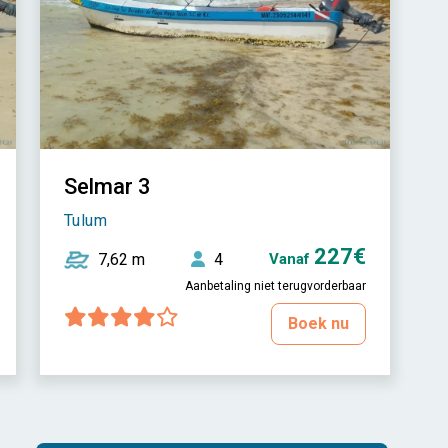
Selmar 3
Tulum
227€
7,62 m
4
Vanaf
Aanbetaling niet terugvorderbaar
Boek nu