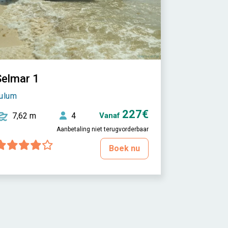
Selmar 1
ulum
227€
7,62 m
4
Vanaf
Aanbetaling niet terugvorderbaar
Boek nu