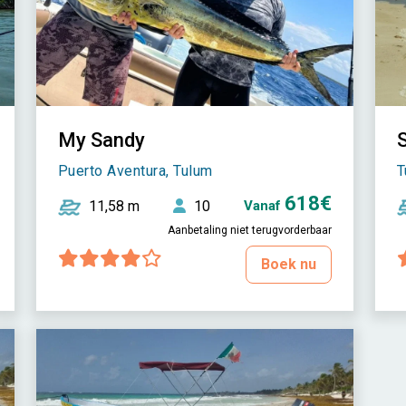
My Sandy
Puerto Aventura, Tulum
T
618€
11,58 m
10
Vanaf
Aanbetaling niet terugvorderbaar
Boek nu