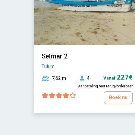
Selmar 2
Tulum
227€
7,62 m
4
Vanaf
Aanbetaling niet terugvorderbaar
Boek nu