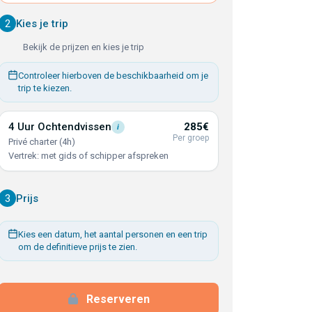
2
Kies je trip
Bekijk de prijzen en kies je trip
Controleer hierboven de beschikbaarheid om je
trip te kiezen.
4 Uur
Ochtendvissen
285€
i
Per groep
Privé charter (4h)
Vertrek: met gids of schipper afspreken
3
Prijs
Kies een datum, het aantal personen en een trip
om de definitieve prijs te zien.
Reserveren