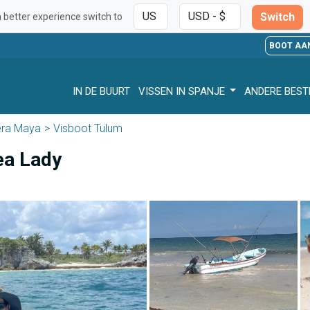
Switch
a better experience switch to
BOOT AA
IN DE BUURT
VISSEN IN SPANJE
ANDERE BES
era Maya
Visboot Tulum
ea Lady