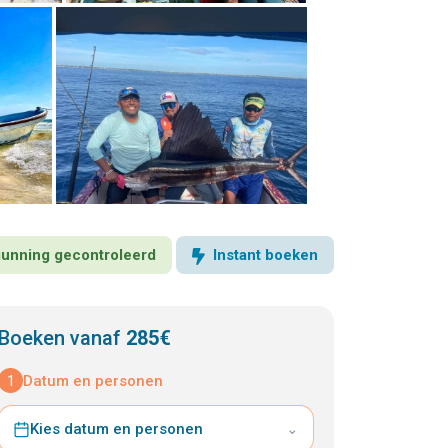
rgunning gecontroleerd
Instant boeken
Boeken vanaf
285€
1
Datum en personen
Kies datum en personen
⌄