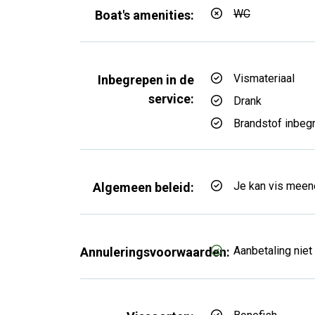
WC
Boat's amenities:
Vismateriaal
Inbegrepen in de
service:
Drank
Brandstof inbeg
Je kan vis mee
Algemeen beleid:
Aanbetaling niet
Annuleringsvoorwaarden: