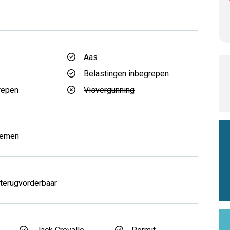
Aas
d
Belastingen inbegrepen
repen
Visvergunning
nemen
 terugvorderbaar