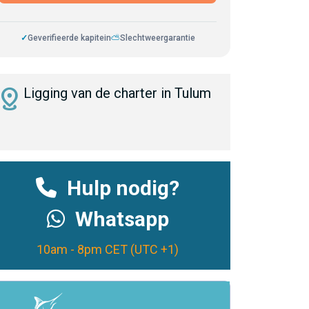
✓
Geverifieerde kapitein
⛅
Slechtweergarantie
istance
Ligging van de charter in Tulum
Hulp nodig?
Whatsapp
10am - 8pm CET (UTC +1)