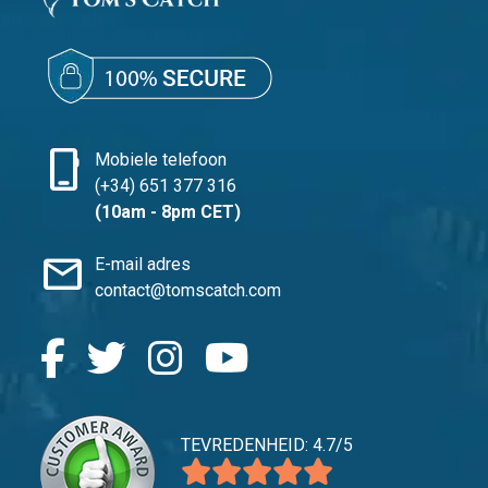
phone_iphone
Mobiele telefoon
(+34) 651 377 316
(10am - 8pm CET)
mail
E-mail adres
contact@tomscatch.com
TEVREDENHEID: 4.7/5