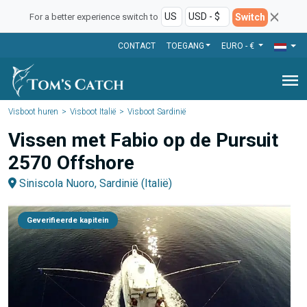
Switch
For a better experience switch to
CONTACT
TOEGANG
EURO - €
menu
Visboot huren
Visboot Italië
Visboot Sardinië
Vissen met Fabio op de Pursuit
2570 Offshore
Siniscola Nuoro, Sardinië (Italië)
Geverifieerde kapitein