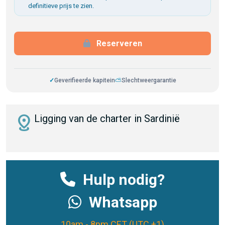
definitieve prijs te zien.
Reserveren
✓
Geverifieerde kapitein
⛅
Slechtweergarantie
distance
Ligging van de charter in Sardinië
Hulp nodig?
Whatsapp
10am - 8pm CET (UTC +1)