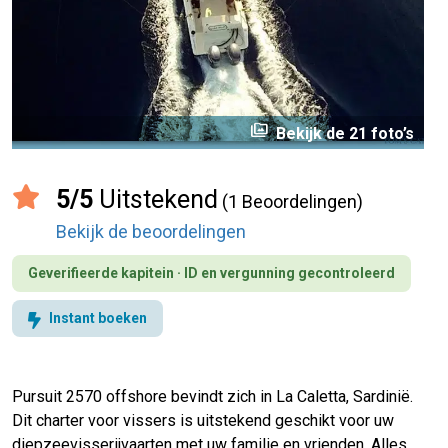
perm_media
Bekijk de 21 foto’s
5/5
Uitstekend
(1 Beoordelingen)
Bekijk de beoordelingen
Geverifieerde kapitein · ID en vergunning gecontroleerd
Instant boeken
Pursuit 2570 offshore bevindt zich in La Caletta, Sardinië.
Dit charter voor vissers is uitstekend geschikt voor uw
diepzeevisserijvaarten met uw familie en vrienden. Alles