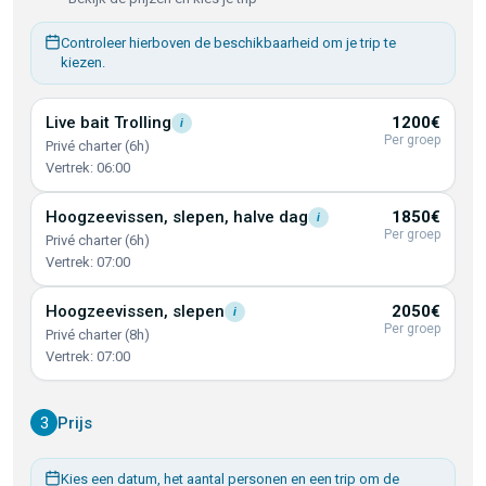
Controleer hierboven de beschikbaarheid om je trip te
kiezen.
Live bait
Trolling
1200€
i
Per groep
Privé charter (6h)
Vertrek: 06:00
Hoogzeevissen, slepen, halve
dag
1850€
i
Per groep
Privé charter (6h)
Vertrek: 07:00
Hoogzeevissen,
slepen
2050€
i
Per groep
Privé charter (8h)
Vertrek: 07:00
3
Prijs
Kies een datum, het aantal personen en een trip om de