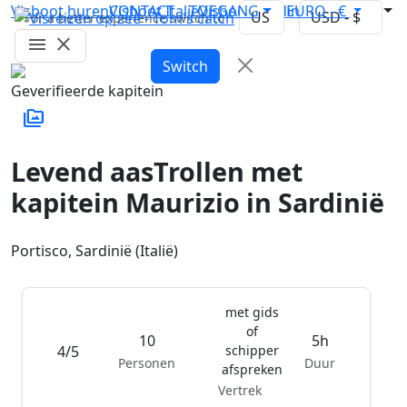
Visboot huren
CONTACT
Visboot Italië
TOEGANG
Visboot Sardinië
EURO - €
For a better experience switch to
menu
close
Switch
Geverifieerde kapitein
perm_media
Levend aasTrollen met
kapitein Maurizio in Sardinië
Portisco, Sardinië (Italië)
met gids
of
10
5h
4/5
schipper
Personen
Duur
afspreken
Vertrek