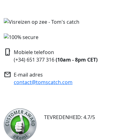
phone_iphone
Mobiele telefoon
(+34) 651 377 316
(10am - 8pm CET)
mail
E-mail adres
contact@tomscatch.com
TEVREDENHEID: 4.7/5