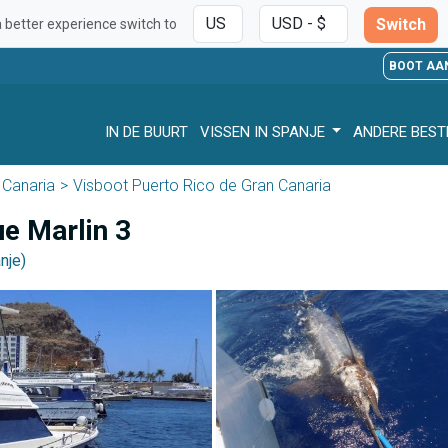
Switch
a better experience switch to
BOOT AA
IN DE BUURT
VISSEN IN SPANJE
ANDERE BES
 Canaria
Visboot Puerto Rico de Gran Canaria
e Marlin 3
nje)