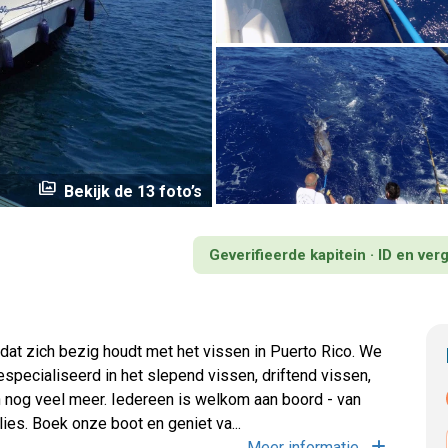
perm_media
Bekijk de 13 foto’s
Geverifieerde kapitein · ID en ve
f dat zich bezig houdt met het vissen in Puerto Rico. We
especialiseerd in het slepend vissen, driftend vissen,
en nog veel meer. Iedereen is welkom aan boord - van
lies. Boek onze boot en geniet va...
Meer informatie