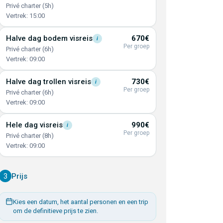
Privé charter (5h)
Vertrek: 15:00
Halve dag bodem
visreis
670€
i
Per groep
Privé charter (6h)
Vertrek: 09:00
Halve dag trollen
visreis
730€
i
Per groep
Privé charter (6h)
Vertrek: 09:00
Hele dag
visreis
990€
i
Per groep
Privé charter (8h)
Vertrek: 09:00
3
Prijs
Kies een datum, het aantal personen en een trip
om de definitieve prijs te zien.