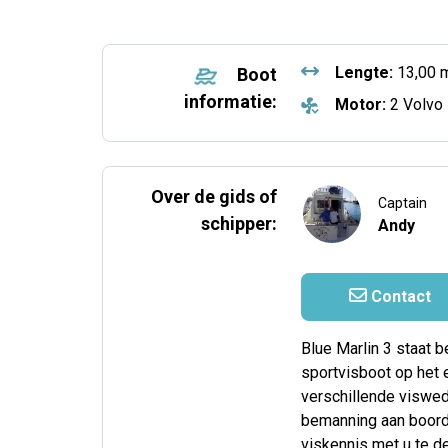
Lengte:
13,00 
Boot
informatie:
Motor:
2 Volvo
Over de gids of
Captain
schipper:
Andy
Contact
Blue Marlin 3 staat 
sportvisboot op het e
verschillende viswed
bemanning aan boord v
viskennis met u te de