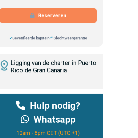
Reserveren
✓
Geverifieerde kapitein
⛅
Slechtweergarantie
istance
Ligging van de charter in Puerto
Rico de Gran Canaria
Hulp nodig?
Whatsapp
10am - 8pm CET (UTC +1)