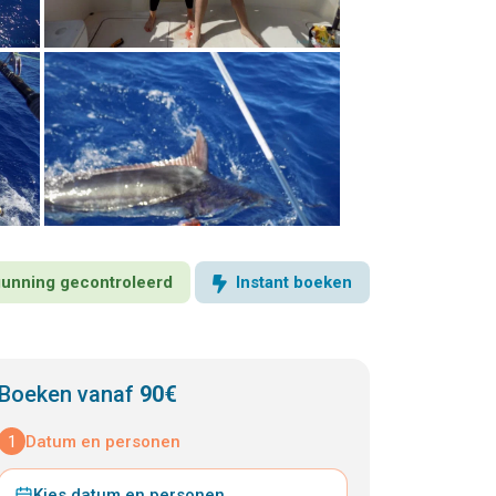
rgunning gecontroleerd
Instant boeken
Boeken vanaf
90€
1
Datum en personen
Kies datum en personen
⌄