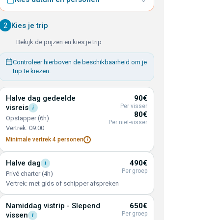
2
Kies je trip
Bekijk de prijzen en kies je trip
Controleer hierboven de beschikbaarheid om je
trip te kiezen.
Halve dag gedeelde
90€
Per visser
visreis
i
80€
Opstapper (6h)
Per niet-visser
Vertrek: 09:00
Minimale vertrek 4
personen
i
Halve
dag
490€
i
Per groep
Privé charter (4h)
Vertrek: met gids of schipper afspreken
Namiddag vistrip - Slepend
650€
Per groep
vissen
i