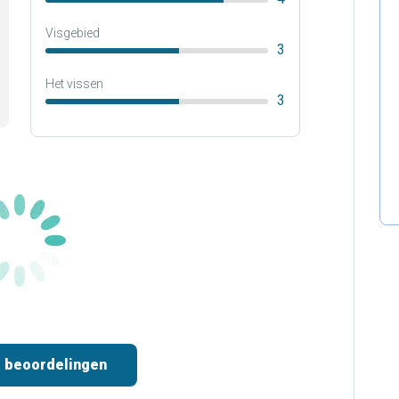
Visgebied
3
Het vissen
3
 beoordelingen