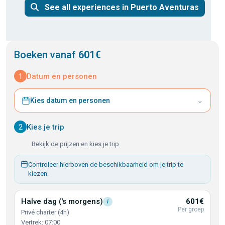
See all experiences in Puerto Aventuras
Boeken vanaf
601€
1
Datum en personen
⌄
Kies datum en personen
2
Kies je trip
Bekijk de prijzen en kies je trip
Controleer hierboven de beschikbaarheid om je trip te
kiezen.
Halve dag ('s
morgens)
601€
i
Per groep
Privé charter (4h)
Vertrek: 07:00