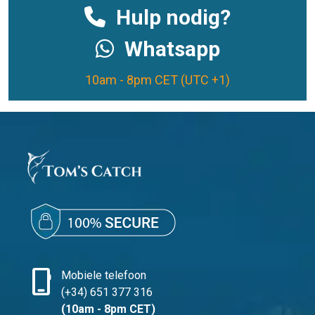
Hulp nodig?
Whatsapp
10am - 8pm CET (UTC +1)
phone_iphone
Mobiele telefoon
(+34) 651 377 316
(10am - 8pm CET)