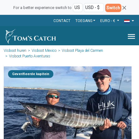
Switch
For a better experience switch to
CONTACT
TOEGANG
EURO - €
menu
Visboot huren
Visboot Mexico
Visboot Playa del Carmen
Visboot Puerto Aventuras
Geverifieerde kapitein