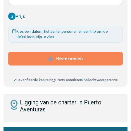
3
Prijs
Kies een datum, het aantal personen en een trip om de
definitieve prijs te zien.
Reserveren
✓
Geverifieerde kapitein
Gratis annuleren
⛅
Slechtweergarantie
distance
Ligging van de charter in Puerto
Aventuras