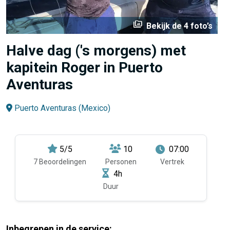
perm_media
Bekijk de 4 foto’s
Halve dag ('s morgens) met
kapitein Roger in Puerto
Aventuras
Puerto Aventuras (Mexico)
5/5
10
07:00
7 Beoordelingen
Personen
Vertrek
4h
Duur
Inbegrepen in de service: