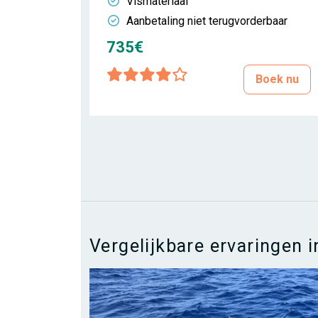
Vismateriaal
Aanbetaling niet terugvorderbaar
735€
Boek nu
Vergelijkbare ervaringen i