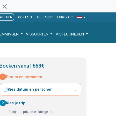
NBIEDEN
CONTACT
TOEGANG
EURO - €
TEMMINGEN
VISSOORTEN
VISTECHNIEKEN
Boeken vanaf
553€
1
Datum en personen
Kies datum en personen
⌄
2
Kies je trip
Bekijk de prijzen en kies je trip