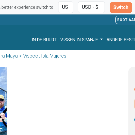
Switch
a better experience switch to
BOOT AA
IN DE BUURT
VISSEN IN SPANJE
ANDERE BES
era Maya
Visboot Isla Mujeres
media