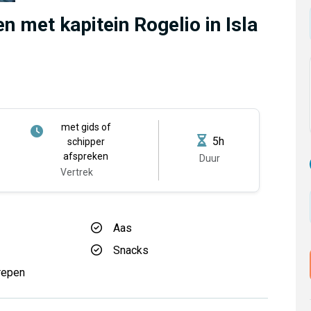
n met kapitein Rogelio in Isla
met gids of
5h
schipper
afspreken
Duur
Vertrek
Aas
Snacks
repen