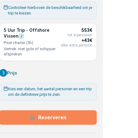
Controleer hierboven de beschikbaarheid om je
trip te kiezen.
5 Uur Trip - Offshore
553€
tot 4 personen
Vissen
i
+43€
Privé charter (5h)
elke extra persoon
Vertrek: met gids of schipper
afspreken
3
Prijs
Kies een datum, het aantal personen en een trip
om de definitieve prijs te zien.
Reserveren