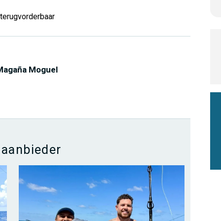
 terugvorderbaar
d
 Magaña Moguel
 aanbieder