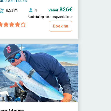
abo San Lucas
826€
8,53 m
4
Vanaf
Aanbetaling niet terugvorderbaar
Boek nu