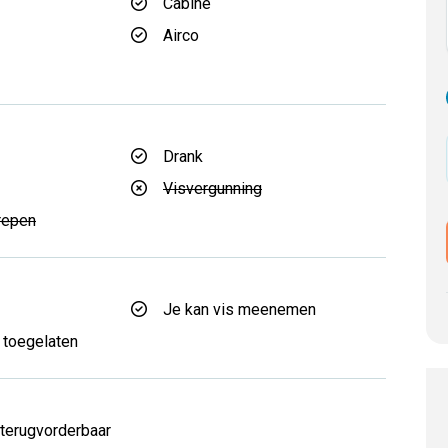
Cabine
Airco
Drank
Visvergunning
repen
Je kan vis meenemen
 toegelaten
d
 terugvorderbaar