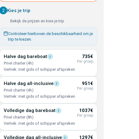
2
Kies je trip
Bekijk de prijzen en kies je trip
Controleer hierboven de beschikbaarheid om je
trip te kiezen.
Halve dag
bareboat
735€
i
Per groep
Privé charter (4h)
Vertrek: met gids of schipper afspreken
Halve dag
all-inclusive
951€
i
Per groep
Privé charter (4h)
Vertrek: met gids of schipper afspreken
Volledige dag
bareboat
1037€
i
Per groep
Privé charter (8h)
Vertrek: met gids of schipper afspreken
Volledige dag
all-inclusive
1297€
i