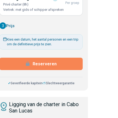
Per groep
Privé charter (8h)
Vertrek: met gids of schipper afspreken
3
Prijs
Kies een datum, het aantal personen en een trip
om de definitieve prijs te zien.
Reserveren
✓
Geverifieerde kapitein
⛅
Slechtweergarantie
istance
Ligging van de charter in Cabo
San Lucas