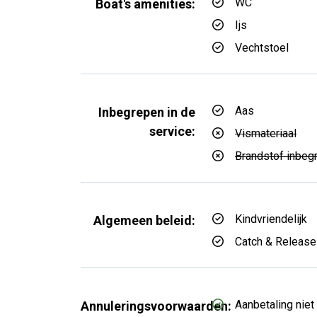
WC
Boat's amenities:
Ijs
Vechtstoel
Aas
Inbegrepen in de
service:
Vismateriaal
Brandstof inbeg
Kindvriendelijk
Algemeen beleid:
Catch & Release
Aanbetaling niet
Annuleringsvoorwaarden: