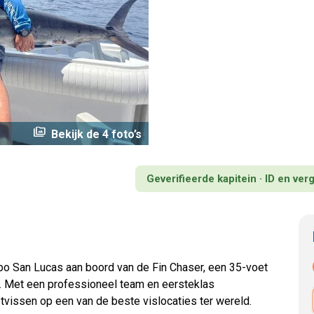
perm_media
Bekijk de 4 foto’s
Geverifieerde kapitein · ID en ve
abo San Lucas aan boord van de Fin Chaser, een 35-voet
rt. Met een professioneel team en eersteklas
ustvissen op een van de beste vislocaties ter wereld.