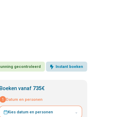
rgunning gecontroleerd
Instant boeken
Boeken vanaf
735€
1
Datum en personen
Kies datum en personen
⌄