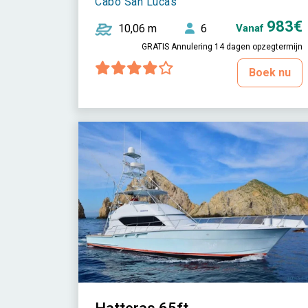
Cabo San Lucas
983€
10,06 m
6
Vanaf
GRATIS Annulering 14 dagen opzegtermijn
Boek nu