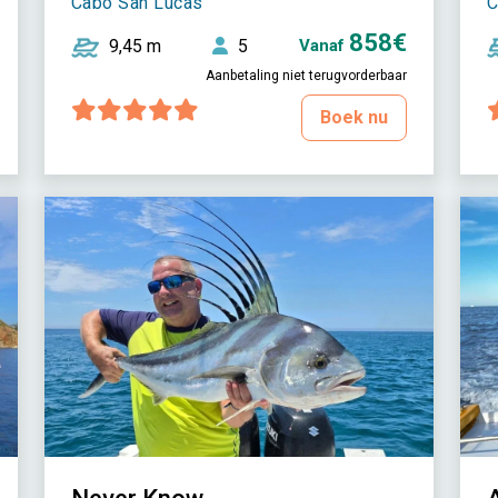
Cabo San Lucas
C
858€
9,45 m
5
Vanaf
Aanbetaling niet terugvorderbaar
Boek nu