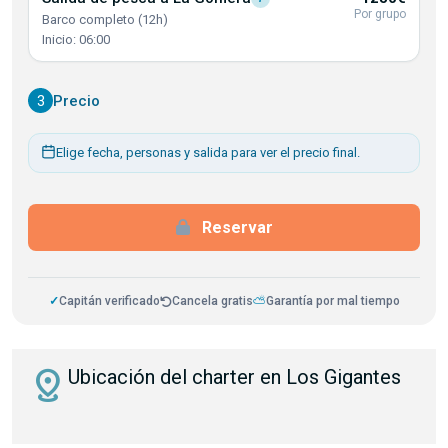
Por grupo
Barco completo (12h)
Inicio: 06:00
3
Precio
Elige fecha, personas y salida para ver el precio final.
Reservar
✓
Capitán verificado
Cancela gratis
⛅
Garantía por mal tiempo
distance
Ubicación del charter en Los Gigantes