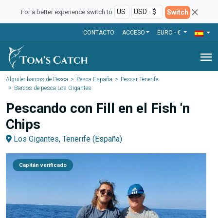
Switch
For a better experience switch to
CONTACTO
ACCESO
EURO - €
menu
Alquiler barcos de Pesca
Pesca España
Pescar Tenerife
Barcos de pesca Los Gigantes
Pescando con Fill en el Fish 'n
Chips
Los Gigantes, Tenerife (España)
Capitán verificado