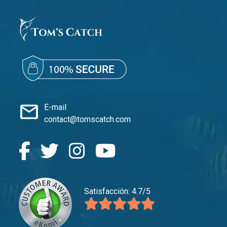
mail
E-mail
contact@tomscatch.com
Satisfacción: 4.7/5