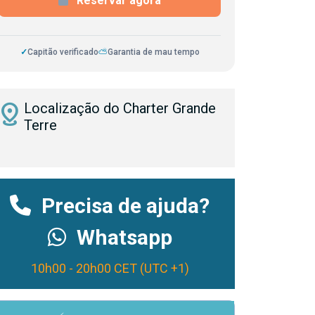
Reservar agora
✓
Capitão verificado
⛅
Garantia de mau tempo
istance
Localização do Charter Grande
Terre
Precisa de ajuda?
Whatsapp
10h00 - 20h00 CET (UTC +1)