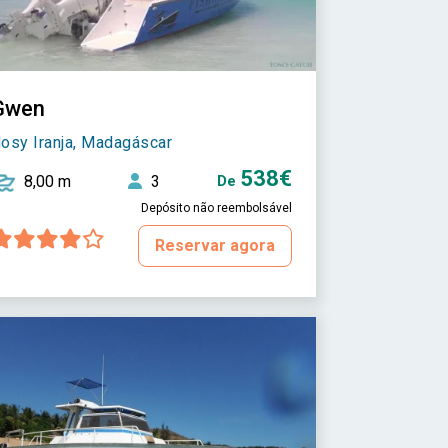
Gwen
osy Iranja, Madagáscar
538€
8,00 m
3
De
Depósito não reembolsável
Reservar agora