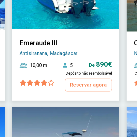
Emeraude III
Antisiranana, Madagáscar
N
890€
10,00 m
5
De
Depósito não reembolsável
C
Reservar agora