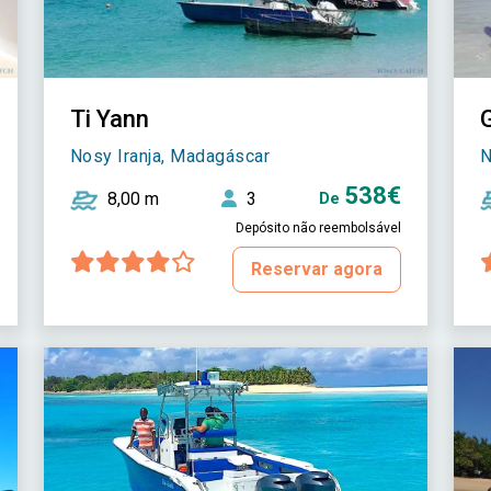
Ti Yann
Nosy Iranja, Madagáscar
N
538€
8,00 m
3
De
Depósito não reembolsável
Reservar agora