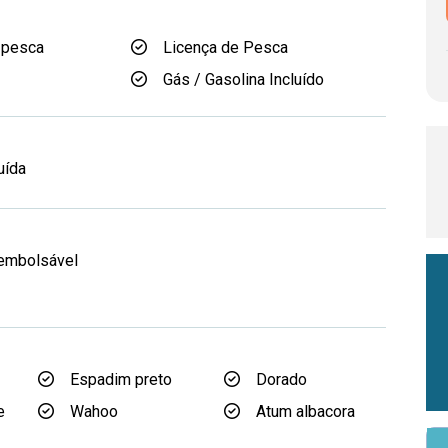
 pesca
Licença de Pesca
Gás / Gasolina Incluído
d
uída
eembolsável
Espadim preto
Dorado
e
Wahoo
Atum albacora