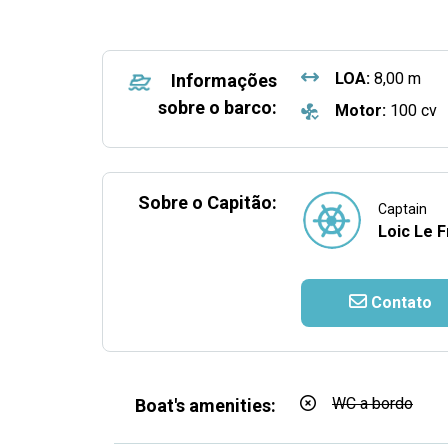
LOA:
8,00 m
Informações
sobre o barco:
Motor:
100 cv
Sobre o Capitão:
Captain
Loic Le 
Contato
WC a bordo
Boat's amenities: