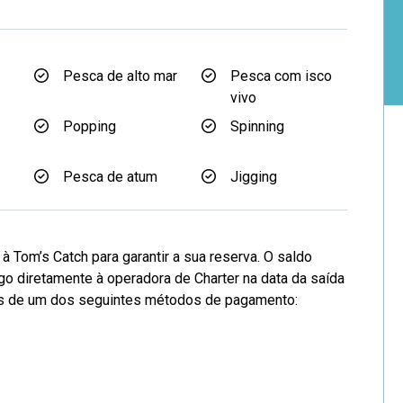
Pesca de alto mar
Pesca com isco
vivo
Popping
Spinning
Pesca de atum
Jigging
 Tom’s Catch para garantir a sua reserva. O saldo
go diretamente à operadora de Charter na data da saída
vés de um dos seguintes métodos de pagamento: