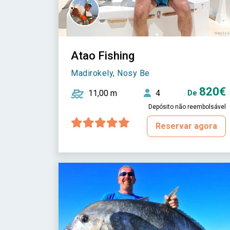
Atao Fishing
Madirokely, Nosy Be
820€
11,00 m
4
De
Depósito não reembolsável
Reservar agora