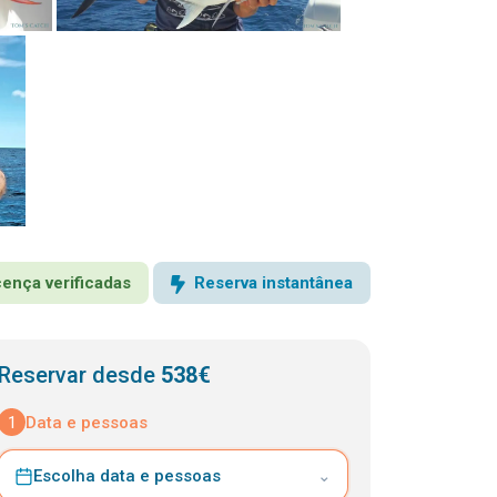
icença verificadas
Reserva instantânea
Reservar desde
538€
1
Data e pessoas
Escolha data e pessoas
⌄