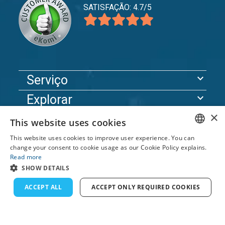
SATISFAÇÃO: 4.7/5
expand_more
Serviço
expand_more
Explorar
×
expand_more
Apoio
This website uses cookies
This website uses cookies to improve user experience. You can
ENGLISH
change your consent to cookie usage as our Cookie Policy explains.
© 2026 TomsCatch Charters & Guides S.L. Todos os
Read more
FRENCH
direitos reservados.
SHOW DETAILS
DUTCH
ACCEPT ALL
ACCEPT ONLY REQUIRED COOKIES
GERMAN
SPANISH