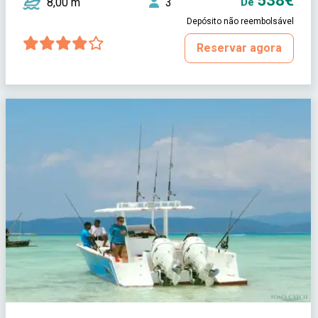
538€
8,00 m
3
De
Depósito não reembolsável
Reservar agora