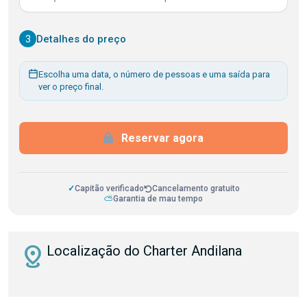
3
Detalhes do preço
Escolha uma data, o número de pessoas e uma saída para
ver o preço final.
Reservar agora
✓
Capitão verificado
Cancelamento gratuito
⛅
Garantia de mau tempo
distance
Localização do Charter Andilana