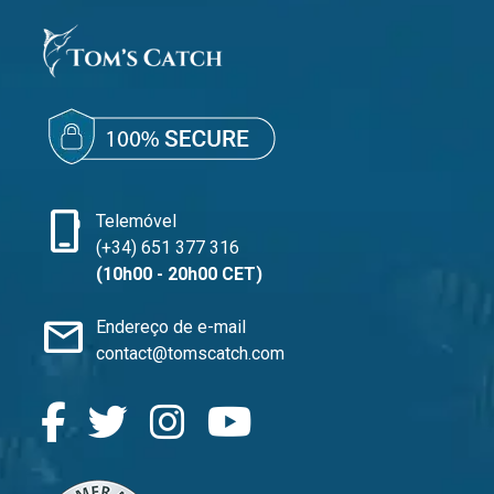
phone_iphone
Telemóvel
(+34) 651 377 316
(10h00 - 20h00 CET)
mail
Endereço de e-mail
contact@tomscatch.com