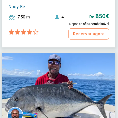
Nosy Be
850€
7,50 m
4
De
Depósito não reembolsável
Reservar agora