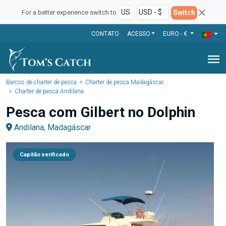
Switch
For a better experience switch to
CONTATO
ACESSO
EURO - €
menu
Barcos de charter de pesca
Charter de pesca Madagáscar
Charter de pesca Andilana
Pesca com Gilbert no Dolphin
Andilana, Madagáscar
Capitão verificado