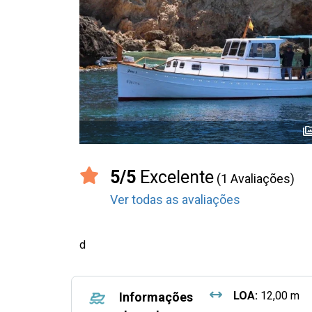
perm_me
5/5
Excelente
(1 Avaliações)
Ver todas as avaliações
d
LOA:
12,00 m
Informações