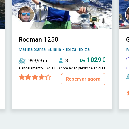
Rodman 1250
G
Marina Santa Eulalia - Ibiza, Ibiza
M
1029€
999,99 m
8
De
Cancelamento GRATUITO com aviso prévio de 14 dias
Reservar agora