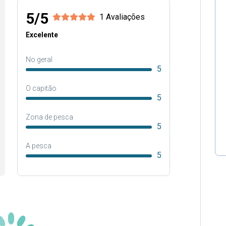
5/5
1 Avaliações
Excelente
No geral
5
O capitão
5
Zona de pesca
5
A pesca
5