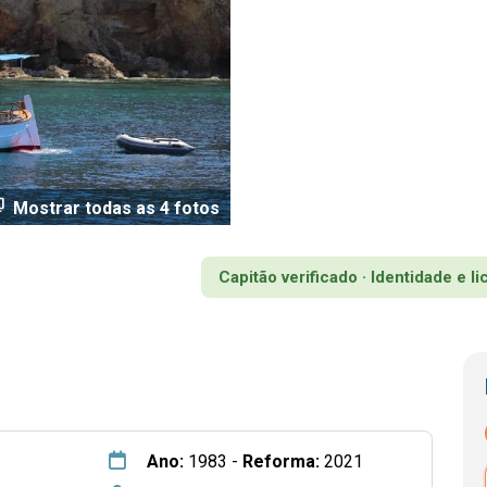
dia
Mostrar todas as 4 fotos
Capitão verificado · Identidade e l
Ano:
1983 -
Reforma:
2021