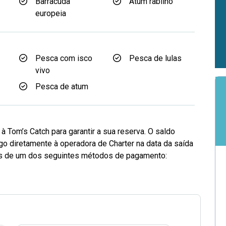
Barracuda
Atum rabilho
europeia
Pesca com isco
Pesca de lulas
vivo
Pesca de atum
 Tom’s Catch para garantir a sua reserva. O saldo
go diretamente à operadora de Charter na data da saída
vés de um dos seguintes métodos de pagamento: