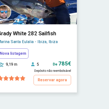
rady White 282 Sailfish
arina Santa Eulalia - Ibiza, Ibiza
Nova listagem
785€
9,19 m
5
De
Depósito não reembolsável
Reservar agora