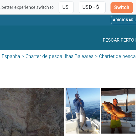
Switch
a better experience switch to
ADICIONAR 
PESCAR PERTO 
a Espanha
Charter de pesca Ilhas Baleares
Charter de pesca