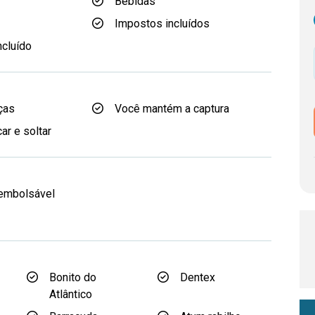
Bebidas
Impostos incluídos
ncluído
ças
Você mantém a captura
ar e soltar
eembolsável
d
Bonito do
Dentex
Atlântico