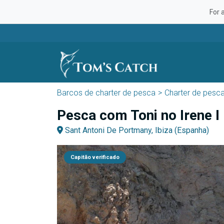
For 
Barcos de charter de pesca
Charter de pesc
Pesca com Toni no Irene I
Sant Antoni De Portmany, Ibiza (Espanha)
Capitão verificado