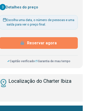
3
Detalhes do preço
Escolha uma data, o número de pessoas e uma
saída para ver o preço final.
Reservar agora
✓
Capitão verificado
⛅
Garantia de mau tempo
istance
Localização do Charter Ibiza