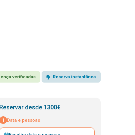
icença verificadas
Reserva instantânea
Reservar desde
1300€
1
Data e pessoas
Escolha data e pessoas
⌄