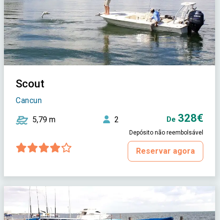
Scout
Cancun
328€
5,79 m
2
De
Depósito não reembolsável
Reservar agora