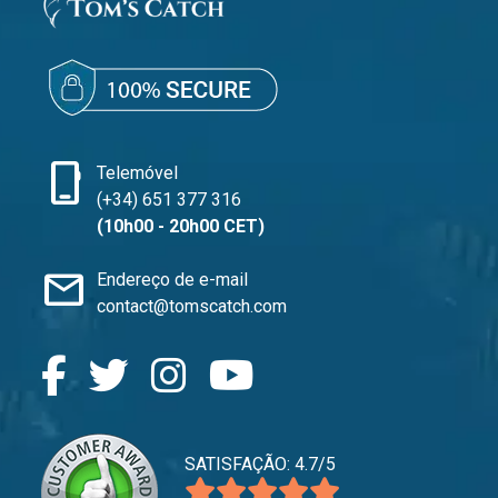
phone_iphone
Telemóvel
(+34) 651 377 316
(10h00 - 20h00 CET)
mail
Endereço de e-mail
contact@tomscatch.com
SATISFAÇÃO: 4.7/5