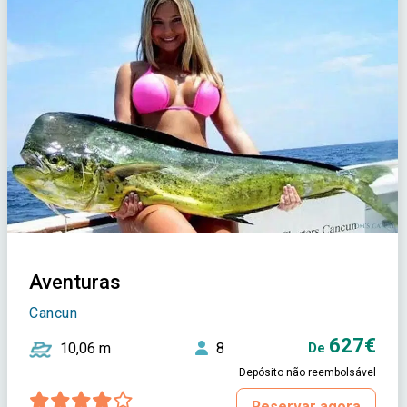
Aventuras
Cancun
627€
10,06 m
8
De
Depósito não reembolsável
Reservar agora