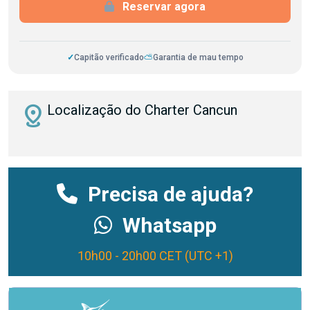
Reservar agora
✓
Capitão verificado
⛅
Garantia de mau tempo
distance
Localização do Charter Cancun
Precisa de ajuda?
Whatsapp
10h00 - 20h00 CET (UTC +1)