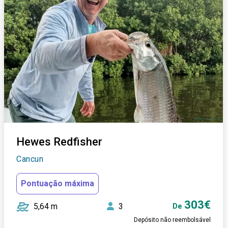
Hewes Redfisher
Cancun
Pontuação máxima
303€
5,64 m
3
De
Depósito não reembolsável