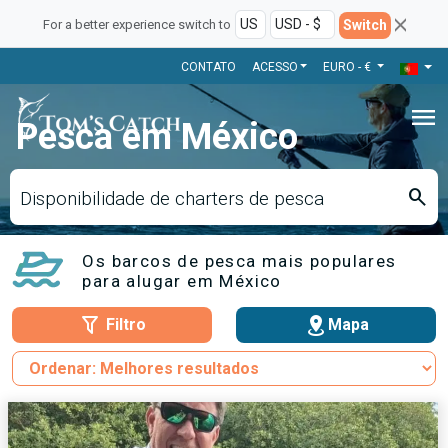
Switch
For a better experience switch to
CONTATO
ACESSO
EURO - €
menu
Pesca em México
search
Disponibilidade de charters de pesca
Os barcos de pesca mais populares
para alugar em México
Filtro
Mapa