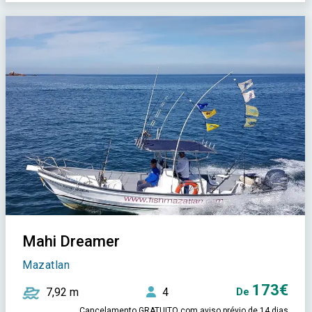
Mahi Dreamer
Mazatlan
173€
7,92 m
4
De
Cancelamento GRATUITO com aviso prévio de 14 dias