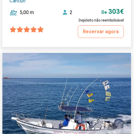
Cancun
303€
5,00 m
2
De
Depósito não reembolsável
Reservar agora