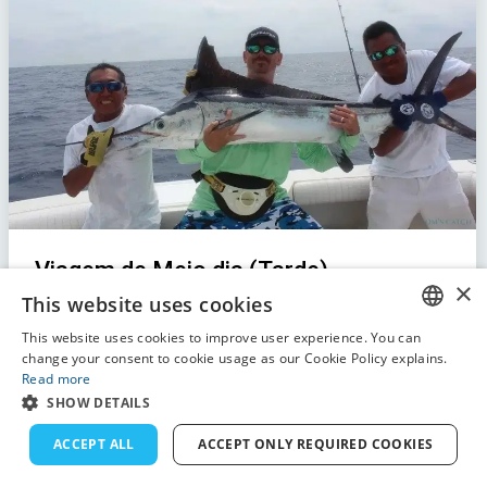
Viagem de Meio dia (Tarde)
×
This website uses cookies
Playa Del Carmen, Puerto Aventuras
This website uses cookies to improve user experience. You can
Duração
: 4h
ENGLISH
change your consent to cookie usage as our Cookie Policy explains.
Equipamento de pesca
Read more
FRENCH
SHOW DETAILS
Depósito não reembolsável
DUTCH
ACCEPT ALL
ACCEPT ONLY REQUIRED COOKIES
650€
GERMAN