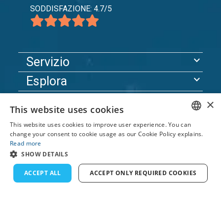
SODDISFAZIONE: 4.7/5
expand_more
Servizio
expand_more
Esplora
expand_more
Assistenza
×
This website uses cookies
This website uses cookies to improve user experience. You can
ENGLISH
© 2026 TomsCatch Charter & Guida S.L. Tutti i diritti
change your consent to cookie usage as our Cookie Policy explains.
Read more
riservati.
FRENCH
SHOW DETAILS
DUTCH
ACCEPT ALL
ACCEPT ONLY REQUIRED COOKIES
GERMAN
SPANISH