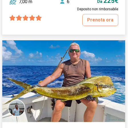
225€
7,00 m
6
Da
Deposito non rimborsabile
Prenota ora