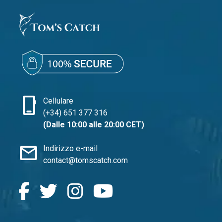
phone_iphone
Cellulare
(+34) 651 377 316
(Dalle 10:00 alle 20:00 CET)
mail
Indirizzo e-mail
contact@tomscatch.com