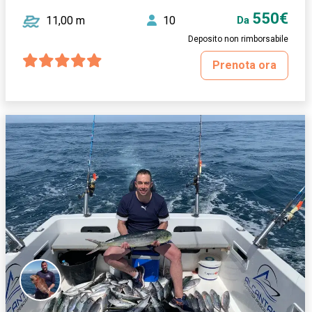
550€
11,00 m
10
Da
Deposito non rimborsabile
Prenota ora