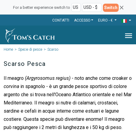
Switch
For a better experience switch to
CONTATTI
ACCESSO
EURO - €
menu
Home
Specie di pesce
Scarso
Scarso Pesca
Il meagro
(Argyrosomus regius)
- noto anche come croaker o
corvina
in spagnolo - è un grande pesce sportivo di colore
argento che si trova nell'Oceano Atlantico orientale e nel Mar
Mediterraneo. Il meagro si nutre di calamari, crostacei,
sardine e cefali in acque interne come estuari e lagune
costiere. Questa specie può diventare enorme! Il meagro
può raggiungere i 2 metri di lunghezza e i 50 kg di peso.