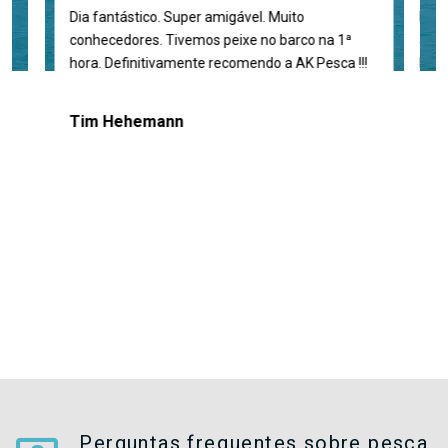
a
Dia fantástico. Super amigável. Muito
Magn
ezas
conhecedores. Tivemos peixe no barco na 1ª
amou
de
hora. Definitivamente recomendo a AK Pesca !!!
leur
to
lau
ia
Tim Hehemann
le
am
s de
Perguntas frequentes sobre pesca