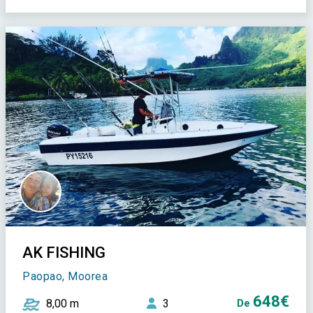
AK FISHING
Paopao, Moorea
648€
8,00 m
3
De