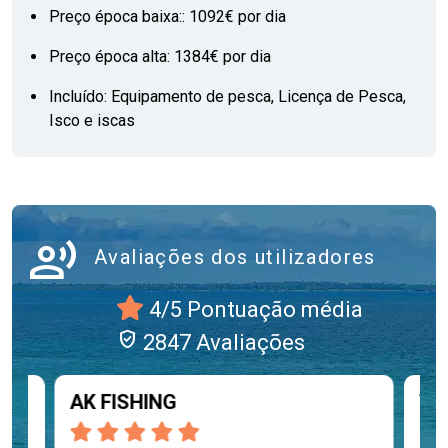
Preço época baixa:: 1092€ por dia
Preço época alta: 1384€ por dia
Incluído: Equipamento de pesca, Licença de Pesca,
Isco e iscas
record_voice_over
Avaliações dos utilizadores
4/5 Pontuação média
verified_user
2847 Avaliações
AK FISHING
Ta