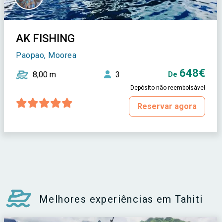
AK FISHING
Paopao, Moorea
648€
8,00 m
3
De
Depósito não reembolsável
Reservar agora
Melhores experiências em Tahiti