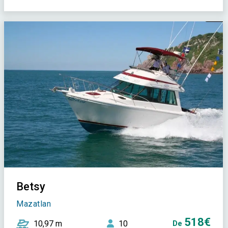
Betsy
Mazatlan
518€
10,97 m
10
De