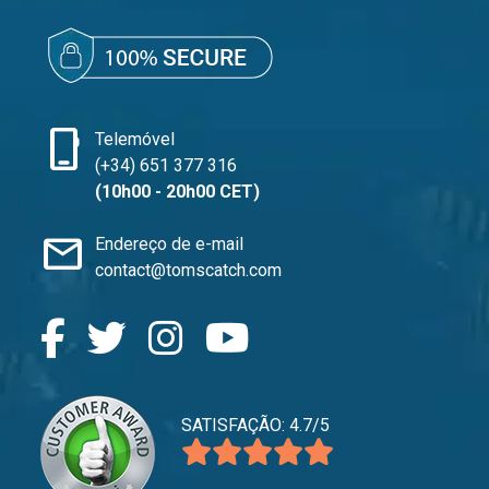
phone_iphone
Telemóvel
(+34) 651 377 316
(10h00 - 20h00 CET)
mail
Endereço de e-mail
contact@tomscatch.com
SATISFAÇÃO: 4.7/5