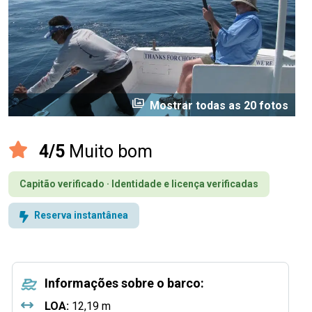
perm_media
Mostrar todas as 20 fotos
4/5
Muito bom
Capitão verificado · Identidade e licença verificadas
Reserva instantânea
Informações sobre o barco:
LOA:
12,19 m