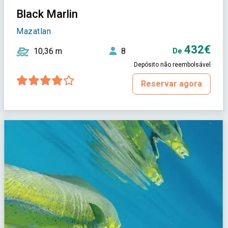
Black Marlin
Mazatlan
432€
10,36 m
8
De
Depósito não reembolsável
Reservar agora