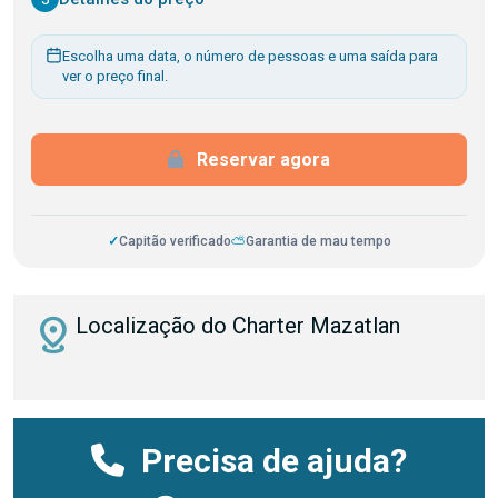
Escolha uma data, o número de pessoas e uma saída para
ver o preço final.
Reservar agora
✓
Capitão verificado
⛅
Garantia de mau tempo
distance
Localização do Charter Mazatlan
Precisa de ajuda?