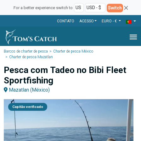
Switch
For a better experience switch to
CONTATO
ACESSO
EURO - €
menu
Barcos de charter de pesca
Charter de pesca México
Charter de pesca Mazatlan
Pesca com Tadeo no Bibi Fleet
Sportfishing
Mazatlan (México)
Capitão verificado