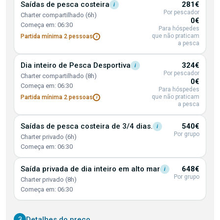
Saídas de pesca
costeira
281€
i
Por pescador
Charter compartilhado (6h)
0€
Começa em: 06:30
Para hóspedes
que não praticam
Partida mínima 2
pessoas
i
a pesca
Dia inteiro de Pesca
Desportiva
324€
i
Por pescador
Charter compartilhado (8h)
0€
Começa em: 06:30
Para hóspedes
que não praticam
Partida mínima 2
pessoas
i
a pesca
Saídas de pesca costeira de 3/4
dias.
540€
i
Por grupo
Charter privado (6h)
Começa em: 06:30
Saída privada de dia inteiro em alto
mar
648€
i
Por grupo
Charter privado (8h)
Começa em: 06:30
3
Detalhes do preço