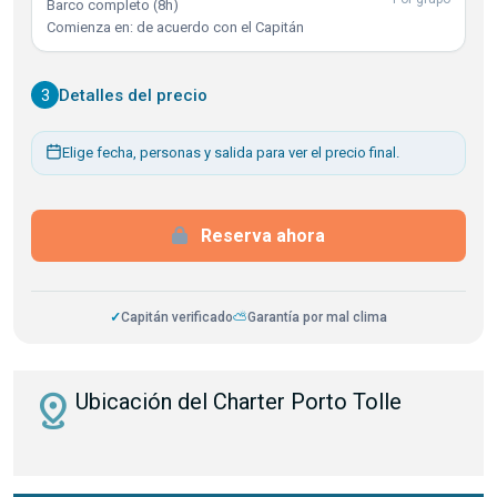
Barco completo (8h)
Comienza en: de acuerdo con el Capitán
3
Detalles del precio
Elige fecha, personas y salida para ver el precio final.
Reserva ahora
✓
Capitán verificado
⛅
Garantía por mal clima
distance
Ubicación del Charter Porto Tolle