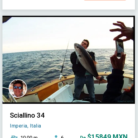
Sciallino 34
Imperia, Italia
$15849 MXN
10,00 m
6
De