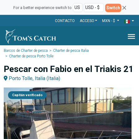
Switch
For a better experience switch to
CONTACTO
ACCESO
MXN - $
menu
Barcos de Charter de pesca
Charter de pesca Italia
Charter de pesca Porto Tolle
Pescar con Fabio en el Triakis 21
Porto Tolle, Italia (Italia)
Capitán verificado