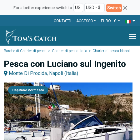
Switch
For a better experience switch to
CONTATTI
ACCESSO
EURO - €
menu
Barche di Charter di pesca
Charter di pesca Italia
Charter di pesca Napoli
Pesca con Luciano sul Ingenito
Monte Di Procida, Napoli (Italia)
Capitano verificato