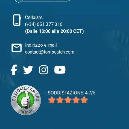
phone_iphone
Cellulare
(+34) 651 377 316
(Dalle 10:00 alle 20:00 CET)
mail
Indirizzo e-mail
contact@tomscatch.com
SODDISFAZIONE: 4.7/5